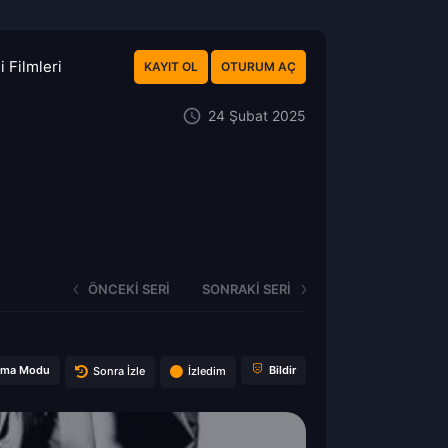
 Filmleri
KAYIT OL
OTURUM AÇ
24 Şubat 2025
ÖNCEKI SERI
SONRAKI SERI
ema Modu
Bildir
Sonra İzle
İzledim