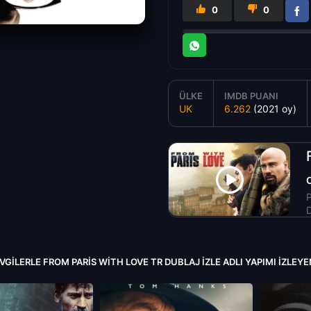
0
0
ÜLKE
IMDB PUANI
UK
6.262
(2021 oy)
P
D
EVGILERLE FROM PARIS WITH LOVE TR DUBLAJ IZLE ADLI YAPIMI İZLE