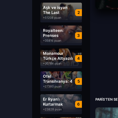
Aşk ve isyan
The Last
2
Parasido izle
+51208 puan
Royalteen:
Prenses
3
Margrethe izle
+35816 puan
Monamour
Türkçe Altyazılı
4
izle
+30784 puan
Otel
Transilvanya: 4
5
Transformanya
+27380 puan
izle
Er Ryan’ı
PARIS’TEN S
Kurtarmak
6
Saving Private
+23828 puan
Ryan Türkçe