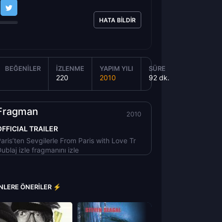
HATA BILDIR
BEĞENILER
İZLENME
YAPIM YILI
SÜRE
220
2010
92 dk.
Fragman
2010
OFFICIAL TRAILER
aris’ten Sevgilerle From Paris with Love Tr
ublaj izle fragmanını izle
YENLERE ÖNERILER ⚡