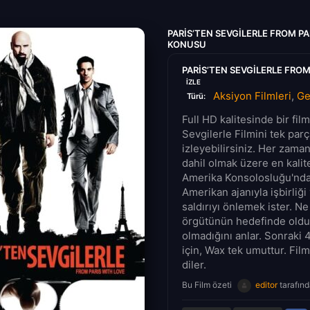
PARIS’TEN SEVGILERLE FROM PA
KONUSU
PARIS’TEN SEVGILERLE FROM
IZLE
Aksiyon Filmleri
,
Ge
Türü:
Full HD kalitesinde bir fil
Sevgilerle Filmini tek parç
izleyebilirsiniz. Her zaman
dahil olmak üzere en kalite
Amerika Konsolosluğu'nda 
Amerikan ajanıyla işbirliği
saldırıyı önlemek ister. N
örgütünün hedefinde oldu
olmadığını anlar. Sonraki 
için, Wax tek umuttur. Film
diler.
Bu Film özeti
editor
tarafınd