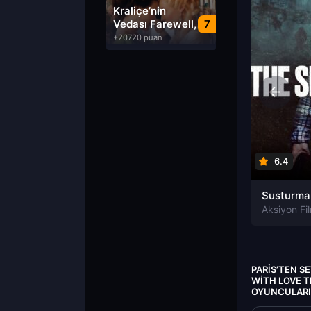
Dublaj izle
Kraliçe’nin
Vedası Farewell,
7
My Queen izle
+20720 puan
6.4
Aksiyon Fil
PARIS’TEN S
WITH LOVE TR
OYUNCULARI