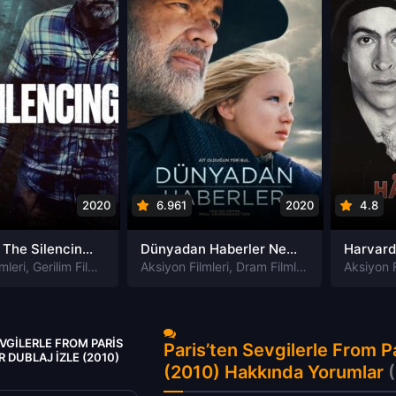
2020
6.961
2020
4.8
Susturma The Silencing izle
Dünyadan Haberler News of the World izle
mleri
,
Gerilim Filmleri
,
Gizem Filmleri
Aksiyon Filmleri
,
Suç Filmleri
,
Dram Filmleri
,
Macera Filmle
Aksiyon F
EVGILERLE FROM PARIS
Paris’ten Sevgilerle From Pa
 DUBLAJ IZLE (2010)
(2010) Hakkında Yorumlar
(