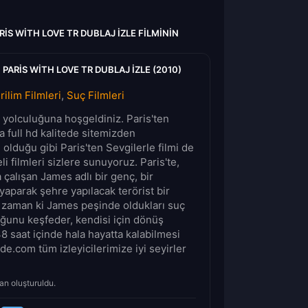
RIS WITH LOVE TR DUBLAJ IZLE FILMININ
 PARIS WITH LOVE TR DUBLAJ IZLE (2010)
rilim Filmleri
,
Suç Filmleri
m yolculuğuna hoşgeldiniz. Paris'ten
a full hd kalitede sitemizden
 olduğu gibi Paris'ten Sevgilerle filmi de
li filmleri sizlere sunuyoruz. Paris'te,
çalışan James adlı bir genç, bir
 yaparak şehre yapılacak terörist bir
e zaman ki James peşinde oldukları suç
ğunu keşfeder, kendisi için dönüş
48 saat içinde hala hayatta kalabilmesi
de.com tüm izleyicilerimize iyi seyirler
an oluşturuldu.