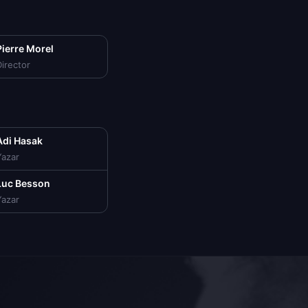
Pierre Morel
irector
Adi Hasak
Yazar
Luc Besson
Yazar