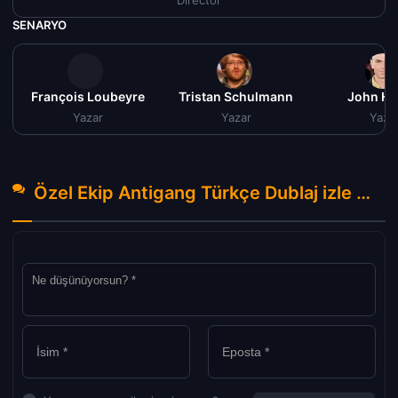
Director
SENARYO
François Loubeyre
Tristan Schulmann
John H
Yazar
Yazar
Yaza
Özel Ekip Antigang Türkçe Dublaj izle (2015) Hakkında Yorumlar