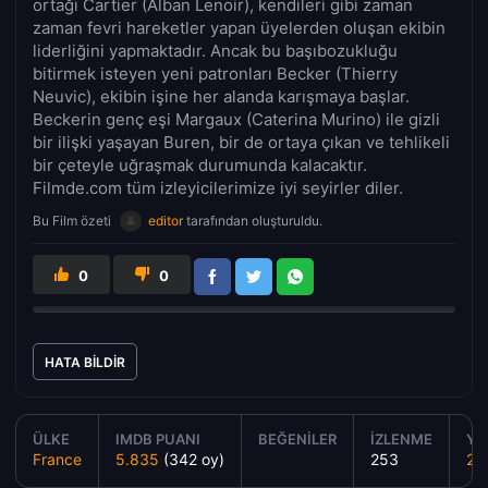
ortağı Cartier (Alban Lenoir), kendileri gibi zaman
zaman fevri hareketler yapan üyelerden oluşan ekibin
liderliğini yapmaktadır. Ancak bu başıbozukluğu
bitirmek isteyen yeni patronları Becker (Thierry
Neuvic), ekibin işine her alanda karışmaya başlar.
Beckerin genç eşi Margaux (Caterina Murino) ile gizli
bir ilişki yaşayan Buren, bir de ortaya çıkan ve tehlikeli
bir çeteyle uğraşmak durumunda kalacaktır.
Filmde.com tüm izleyicilerimize iyi seyirler diler.
Bu Film özeti
editor
tarafından oluşturuldu.
0
0
HATA BILDIR
ÜLKE
IMDB PUANI
BEĞENILER
İZLENME
YA
France
5.835
(342 oy)
253
20