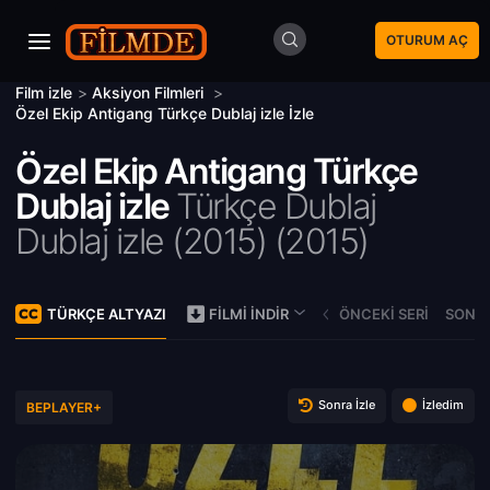
OTURUM AÇ
Film izle
>
Aksiyon Filmleri
>
Özel Ekip Antigang Türkçe Dublaj izle İzle
Özel Ekip Antigang Türkçe
Dublaj izle
Türkçe Dublaj
Dublaj izle (2015) (
2015)
TÜRKÇE ALTYAZI
ÖNCEKI SERI
SONRA
FILMI İNDIR
Sonra İzle
İzledim
BEPLAYER+