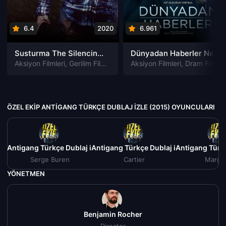
6.4
2020
6.961
202
Susturma The Silencing izle
Dünyadan Haberler News of the World izle
Aksiyon Filmleri
,
Gerilim Filmleri
,
Gizem Filmleri
Aksiyon Filmleri
,
Suç Filmleri
,
Dram Filmleri
ÖZEL EKIP ANTIGANG TÜRKÇE DUBLAJ IZLE (2015) OYUNCULARI
ip Antigang Türkçe Dublaj izle (2015)
Özel Ekip Antigang Türkçe Dublaj izle (2015)
Özel Ekip Antigang Türkç
Serge Buren
Cartier
Marga
YÖNETMEN
Benjamin Rocher