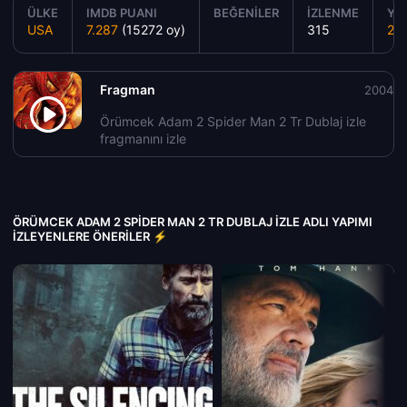
ÜLKE
IMDB PUANI
BEĞENILER
İZLENME
YAP
USA
7.287
(15272 oy)
315
20
Fragman
2004
Örümcek Adam 2 Spider Man 2 Tr Dublaj izle
fragmanını izle
ÖRÜMCEK ADAM 2 SPIDER MAN 2 TR DUBLAJ IZLE ADLI YAPIMI
İZLEYENLERE ÖNERILER ⚡