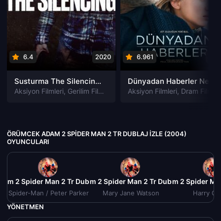
6.4
2020
6.961
202
Susturma The Silencing izle
Dünyadan Haberler News of the World izle
Aksiyon Filmleri
,
Gerilim Filmleri
,
Gizem Filmleri
Aksiyon Filmleri
,
Suç Filmleri
,
Dram Filmleri
ÖRÜMCEK ADAM 2 SPIDER MAN 2 TR DUBLAJ IZLE (2004)
OYUNCULARI
am 2 Spider Man 2 Tr Dublaj izle (2004)
Örümcek Adam 2 Spider Man 2 Tr Dublaj izle (2004)
Örümcek Adam 2 Spider Man 
Örü
Spider-Man / Peter Parker
Mary Jane Watson
Harry Os
YÖNETMEN