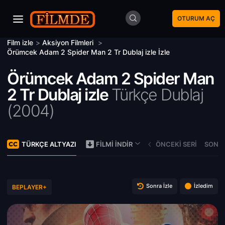
OTURUM AÇ
Film izle
>
Aksiyon Filmleri
>
Örümcek Adam 2 Spider Man 2 Tr Dublaj izle İzle
Örümcek Adam 2 Spider Man
2 Tr Dublaj izle
Türkçe Dublaj
(
2004)
TÜRKÇE ALTYAZI
ÖNCEKI SERI
SONRA
FILMI İNDIR
Sonra İzle
İzledim
BEPLAYER+