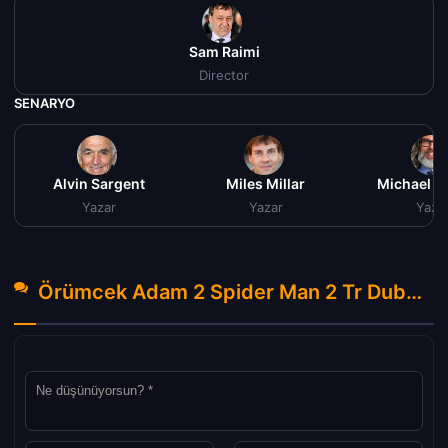
Sam Raimi
Director
SENARYO
Alvin Sargent
Miles Millar
Michael 
Yazar
Yazar
Yaza
Örümcek Adam 2 Spider Man 2 Tr Dublaj izle (2004) Hakkında Yorumlar