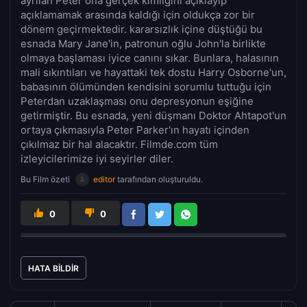
ayrılan Peter ona gerçek kimliğini açıklayıp
açıklamamak arasında kaldığı için oldukça zor bir
dönem geçirmektedir. kararsızlık içine düştüğü bu
esnada Mary Jane'in, patronun oğlu John'la birlikte
olmaya başlaması iyice canını sıkar. Bunlara, halasının
mali sıkıntıları ve hayattaki tek dostu Harry Osborne'un,
babasının ölümünden kendisini sorumlu tuttuğu için
Peterdan uzaklaşması onu depresyonun eşiğine
getirmiştir. Bu esnada, yeni düşmanı Doktor Ahtapot'un
ortaya çıkmasıyla Peter Parker'ın hayatı içinden
çıkılmaz bir hal alacaktır. Filmde.com tüm
izleyicilerimize iyi seyirler diler.
Bu Film özeti
editor
tarafından oluşturuldu.
0
0
HATA BILDIR