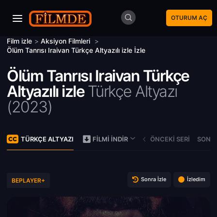
OTURUM AÇ
Film izle
>
Aksiyon Filmleri
>
Ölüm Tanrısı Iraivan Türkçe Altyazılı izle İzle
Ölüm Tanrısı Iraivan Türkçe
Altyazılı izle
Türkçe Altyazı
(
2023)
TÜRKÇE ALTYAZI
ÖNCEKI SERI
SONRA
FILMI İNDIR
Sonra İzle
İzledim
BEPLAYER+