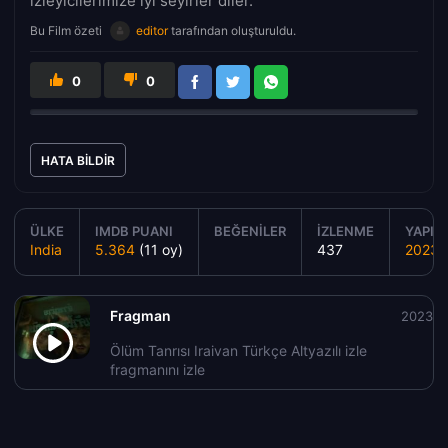
izleyicilerimize iyi seyirler diler.
Bu Film özeti
editor
tarafından oluşturuldu.
0
0
HATA BILDIR
ÜLKE
IMDB PUANI
BEĞENILER
İZLENME
YAPIM 
India
5.364
(11 oy)
437
2023
Fragman
2023
Ölüm Tanrısı Iraivan Türkçe Altyazılı izle
fragmanını izle