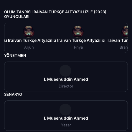
ÖLÜM TANRISI IRAIVAN TÜRKÇE ALTYAZILI IZLE (2023)
OYUNCULARI
ısı Iraivan Türkçe Altyazılı izle (2023)
Ölüm Tanrısı Iraivan Türkçe Altyazılı izle (2023)
Ölüm Tanrısı Iraivan Türkç
Ö
Arjun
Priya
Brahm
YÖNETMEN
I. Mueenuddin Ahmed
Director
SENARYO
I. Mueenuddin Ahmed
Yazar