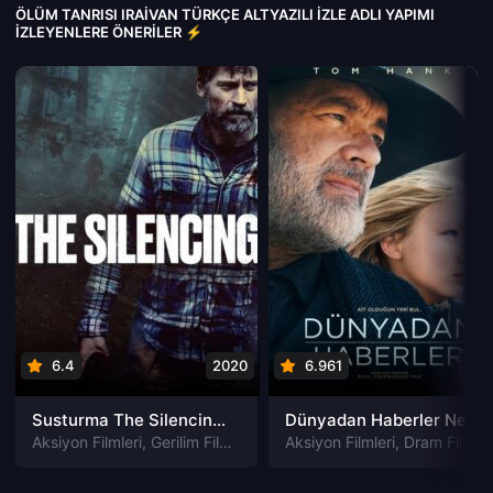
ÖLÜM TANRISI IRAIVAN TÜRKÇE ALTYAZILI IZLE ADLI YAPIMI
İZLEYENLERE ÖNERILER ⚡
6.4
2020
6.961
202
Susturma The Silencing izle
Dünyadan Haberler News of the World izle
Aksiyon Filmleri
,
Gerilim Filmleri
,
Gizem Filmleri
Aksiyon Filmleri
,
Suç Filmleri
,
Dram Filmleri