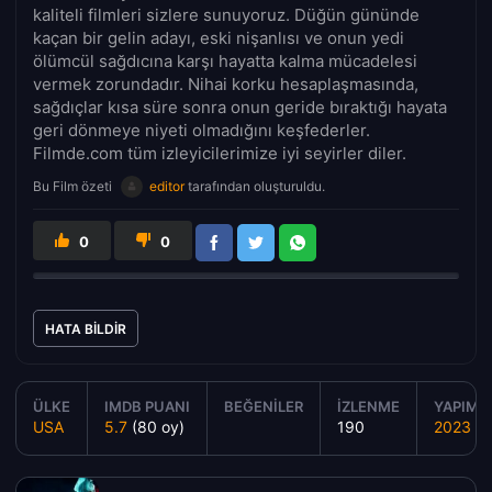
kaliteli filmleri sizlere sunuyoruz. Düğün gününde
kaçan bir gelin adayı, eski nişanlısı ve onun yedi
ölümcül sağdıcına karşı hayatta kalma mücadelesi
vermek zorundadır. Nihai korku hesaplaşmasında,
sağdıçlar kısa süre sonra onun geride bıraktığı hayata
geri dönmeye niyeti olmadığını keşfederler.
Filmde.com tüm izleyicilerimize iyi seyirler diler.
Bu Film özeti
editor
tarafından oluşturuldu.
0
0
HATA BILDIR
ÜLKE
IMDB PUANI
BEĞENILER
İZLENME
YAPIM Y
USA
5.7
(80 oy)
190
2023