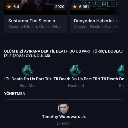
6.4
2020
6.961
202
Susturma The Silencing izle
Dünyadan Haberler News of the World izle
Aksiyon Filmleri
,
Gerilim Filmleri
,
Gizem Filmleri
Aksiyon Filmleri
,
Suç Filmleri
,
Dram Filmleri
ÖLÜM BIZI AYIRANA DEK TIL DEATH DO US PART TÜRKÇE DUBLAJ
IZLE (2023) OYUNCULARI
ek Til Death Do Us Part Türkçe Dublaj izle (2023)
Ölüm Bizi Ayırana Dek Til Death Do Us Part Türkçe Dublaj izl
Ölüm Bizi Ayırana Dek Til Death Do U
Ölüm Bizi A
Best Man
Husband
Brid
YÖNETMEN
Timothy Woodward Jr.
Director