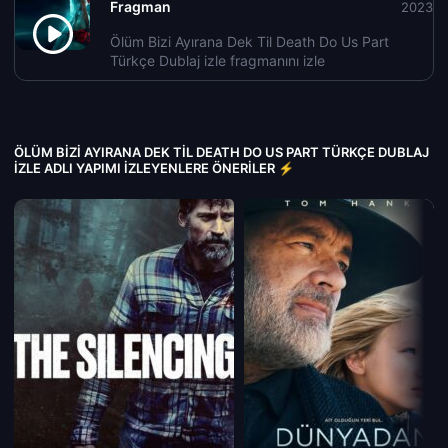
Fragman
2023
Ölüm Bizi Ayırana Dek Til Death Do Us Part
Türkçe Dublaj izle fragmanını izle
ÖLÜM BIZI AYIRANA DEK TIL DEATH DO US PART TÜRKÇE DUBLAJ
IZLE ADLI YAPIMI İZLEYENLERE ÖNERILER ⚡