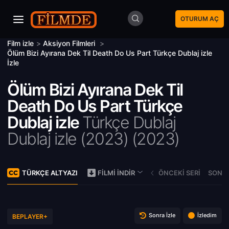
OTURUM AÇ
Film izle
>
Aksiyon Filmleri
>
Ölüm Bizi Ayırana Dek Til Death Do Us Part Türkçe Dublaj izle
İzle
Ölüm Bizi Ayırana Dek Til
Death Do Us Part Türkçe
Dublaj izle
Türkçe Dublaj
Dublaj izle (2023) (
2023)
TÜRKÇE ALTYAZI
ÖNCEKI SERI
SONRA
FILMI İNDIR
Sonra İzle
İzledim
BEPLAYER+