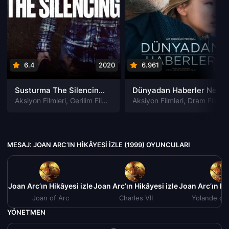
6.4
2020
6.961
202
Susturma The Silencing izle
Dünyadan Haberler News of the World izle
Aksiyon Filmleri
,
Gerilim Filmleri
,
Gizem Filmleri
Aksiyon Filmleri
,
Suç Filmleri
,
Dram Filmleri
MESAJ: JOAN ARC’IN HIKÂYESI IZLE (1999) OYUNCULARI
j: Joan Arc’ın Hikâyesi izle (1999)
Mesaj: Joan Arc’ın Hikâyesi izle (1999)
Mesaj: Joan Arc’ın Hi
Joan of Arc
Charles VII
Yolande of
YÖNETMEN