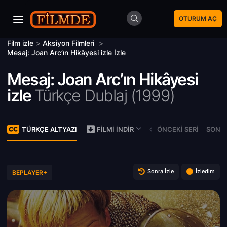
OTURUM AÇ
Film izle
>
Aksiyon Filmleri
>
Mesaj: Joan Arc’ın Hikâyesi izle İzle
Mesaj: Joan Arc’ın Hikâyesi
izle
Türkçe Dublaj (
1999)
TÜRKÇE ALTYAZI
ÖNCEKI SERI
SONRA
FILMI İNDIR
Sonra İzle
İzledim
BEPLAYER+