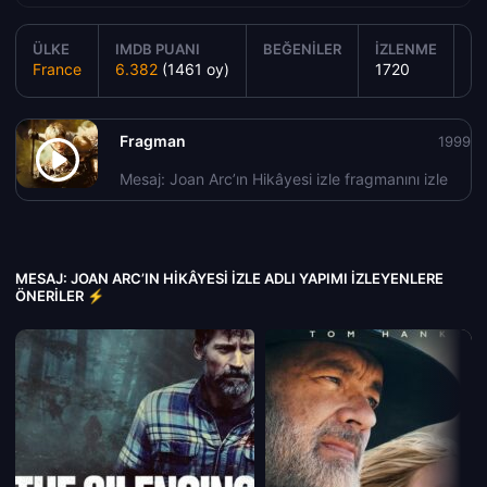
ÜLKE
IMDB PUANI
BEĞENILER
İZLENME
YA
France
6.382
(1461 oy)
1720
1
Fragman
1999
Mesaj: Joan Arc’ın Hikâyesi izle fragmanını izle
MESAJ: JOAN ARC’IN HIKÂYESI IZLE ADLI YAPIMI İZLEYENLERE
ÖNERILER ⚡