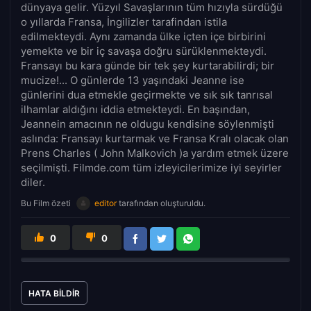
dünyaya gelir. Yüzyıl Savaşlarının tüm hızıyla sürdüğü
o yıllarda Fransa, İngilizler tarafindan istila
edilmekteydi. Aynı zamanda ülke içten içe birbirini
yemekte ve bir iç savaşa doğru sürüklenmekteydi.
Fransayı bu kara günde bir tek şey kurtarabilirdi; bir
mucize!... O günlerde 13 yaşındaki Jeanne ise
günlerini dua etmekle geçirmekte ve sık sık tanrısal
ilhamlar aldığını iddia etmekteydi. En başından,
Jeannein amacının ne oldugu kendisine söylenmişti
aslında: Fransayı kurtarmak ve Fransa Kralı olacak olan
Prens Charles ( John Malkovich )a yardım etmek üzere
seçilmişti. Filmde.com tüm izleyicilerimize iyi seyirler
diler.
Bu Film özeti
editor
tarafından oluşturuldu.
0
0
HATA BILDIR