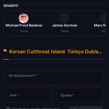
SENARYO
Michael Frost Beckner
James Gorman
Marc No
Yazar
Yazar
Yaza
Korsan Cutthroat Island Türkçe Dublaj izle (1995) Hakkında Yorumlar
Yorumunuz spoiler içeriyor mu?