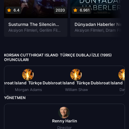
6.4
2020
6.961
202
Susturma The Silencing izle
Dünyadan Haberler News of the World izle
Aksiyon Filmleri
,
Gerilim Filmleri
,
Gizem Filmleri
Aksiyon Filmleri
,
Suç Filmleri
,
Dram Filmleri
KORSAN CUTTHROAT ISLAND TÜRKÇE DUBLAJ IZLE (1995)
OYUNCULARI
throat Island Türkçe Dublaj izle (1995)
Korsan Cutthroat Island Türkçe Dublaj izle (1995)
Korsan Cutthroat Island Tü
Ko
Morgan Adams
William Shaw
Daw
YÖNETMEN
Renny Harlin
Director