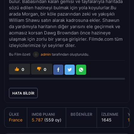
bulur. Babasından kalan gemisi ve tayfalarıyla haritada
sözü edilen hazineyi bulmak için yola koyulurlar.Bu
arada Morgan, bir köle pazarından zeki ve yakışıklı
William Shawu satın alarak kadrosuna ekler. Shawun
da yardımıyla haritanın diğer yarısını ele geçirmek ve
acımasız korsan Dawg Browndan önce hazineye
ulaşmak için zorlu bir yarışa girişirler. Filmde.com tüm
izleyicilerimize iyi seyirler diler.
Bu Film özeti
admin
tarafından oluşturuldu.
0
0
HATA BILDIR
ÜLKE
IMDB PUANI
BEĞENILER
İZLENME
YAP
France
5.787
(559 oy)
1645
19