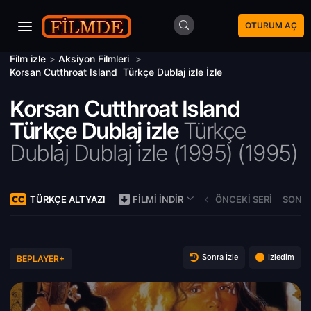
OTURUM AÇ
Film izle
>
Aksiyon Filmleri
>
Korsan Cutthroat Island Türkçe Dublaj izle İzle
Korsan Cutthroat Island
Türkçe Dublaj izle
Türkçe
Dublaj Dublaj izle (1995) (
1995)
TÜRKÇE ALTYAZI
ÖNCEKI SERI
SONRA
FILMI İNDIR
Sonra İzle
İzledim
BEPLAYER+