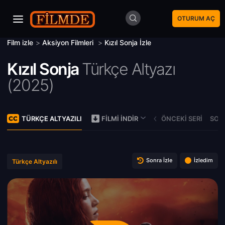
OTURUM AÇ
Film izle
>
Aksiyon Filmleri
>
Kızıl Sonja İzle
Kızıl Sonja
Türkçe Altyazı
(
2025)
TÜRKÇE ALTYAZILI
ÖNCEKI SERI
SONR
FILMI İNDIR
Sonra İzle
İzledim
Türkçe Altyazılı