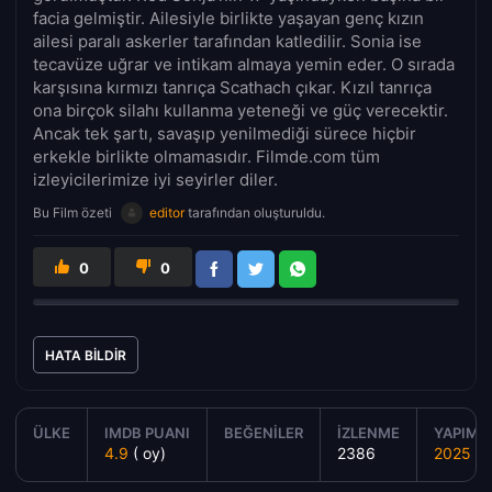
facia gelmiştir. Ailesiyle birlikte yaşayan genç kızın
ailesi paralı askerler tarafından katledilir. Sonia ise
tecavüze uğrar ve intikam almaya yemin eder. O sırada
karşısına kırmızı tanrıça Scathach çıkar. Kızıl tanrıça
ona birçok silahı kullanma yeteneği ve güç verecektir.
Ancak tek şartı, savaşıp yenilmediği sürece hiçbir
erkekle birlikte olmamasıdır. Filmde.com tüm
izleyicilerimize iyi seyirler diler.
Bu Film özeti
editor
tarafından oluşturuldu.
0
0
HATA BILDIR
ÜLKE
IMDB PUANI
BEĞENILER
İZLENME
YAPIM Y
4.9
( oy)
2386
2025