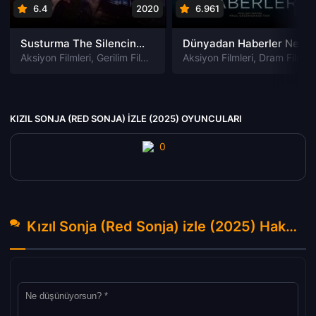
6.4
2020
6.961
202
Susturma The Silencing izle
Dünyadan Haberler News of the World izle
Aksiyon Filmleri
,
Gerilim Filmleri
,
Gizem Filmleri
Aksiyon Filmleri
,
Suç Filmleri
,
Dram Filmleri
KIZIL SONJA (RED SONJA) IZLE (2025) OYUNCULARI
Kızıl Sonja (Red Sonja) izle (2025) Hakkında Yorumlar