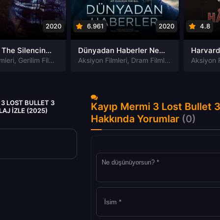
2020
6.961
2020
4.8
Susturma The Silencing izle
Dünyadan Haberler News of the World izle
mleri
,
Gerilim Filmleri
,
Gizem Filmleri
Aksiyon Filmleri
,
Suç Filmleri
,
Dram Filmleri
,
Macera Filmle
Aksiyon F
 3 LOST BULLET 3
Kayıp Mermi 3 Lost Bullet 3
AJ IZLE (2025)
Hakkında Yorumlar
(0)