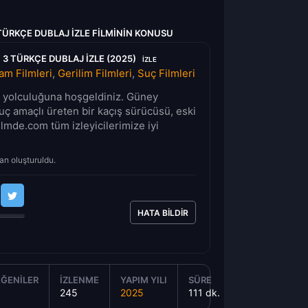
 TÜRKÇE DUBLAJ IZLE FILMININ KONUSU
 3 TÜRKÇE DUBLAJ IZLE (2025)
IZLE
am Filmleri
,
Gerilim Filmleri
,
Suç Filmleri
lm yolculuğuna hoşgeldiniz. Güney
suç amaçlı üreten bir kaçış sürücüsü, eski
ilmde.com tüm izleyicilerimize iyi
an oluşturuldu.
HATA BILDIR
ĞENILER
İZLENME
YAPIM YILI
SÜRE
245
2025
111 dk.