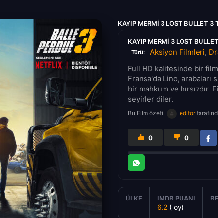
KAYIP MERMI 3 LOST BULLET 3
KAYIP MERMI 3 LOST BULLET
Aksiyon Filmleri
,
Dr
Türü:
Full HD kalitesinde bir fi
Fransa'da Lino, arabaları 
bir mahkum ve hırsızdır. F
seyirler diler.
Bu Film özeti
editor
tarafınd
0
0
ÜLKE
IMDB PUANI
BE
6.2
( oy)