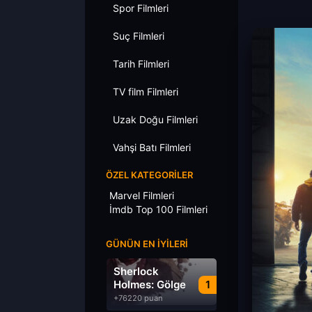
Spor Filmleri
Suç Filmleri
Tarih Filmleri
TV film Filmleri
Uzak Doğu Filmleri
Vahşi Batı Filmleri
ÖZEL KATEGORILER
Marvel Filmleri
İmdb Top 100 Filmleri
GÜNÜN EN İYILERI
Sherlock
Holmes: Gölge
1
Oyunları
+76220 puan