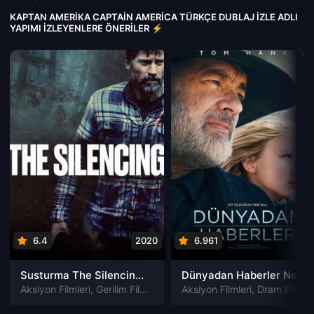
KAPTAN AMERIKA CAPTAIN AMERICA TÜRKÇE DUBLAJ IZLE ADLI
YAPIMI İZLEYENLERE ÖNERILER ⚡
6.4
2020
6.961
202
Susturma The Silencing izle
Dünyadan Haberler News of the World izle
Aksiyon Filmleri
,
Gerilim Filmleri
,
Gizem Filmleri
Aksiyon Filmleri
,
Suç Filmleri
,
Dram Filmleri