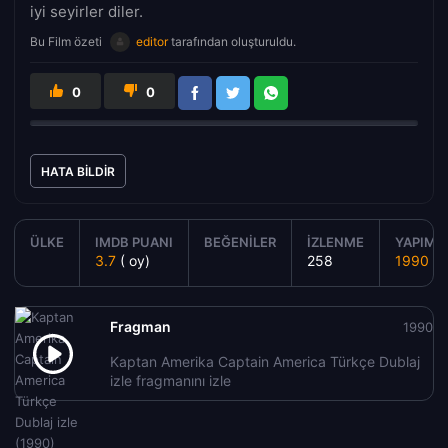
iyi seyirler diler.
Bu Film özeti
editor
tarafından oluşturuldu.
0
0
HATA BILDIR
ÜLKE
IMDB PUANI
BEĞENILER
İZLENME
YAPIM Y
3.7
( oy)
258
1990
Fragman
1990
Kaptan Amerika Captain America Türkçe Dublaj
izle fragmanını izle