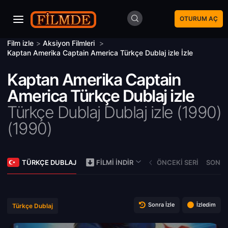
OTURUM AÇ
Film izle
>
Aksiyon Filmleri
>
Kaptan Amerika Captain America Türkçe Dublaj izle İzle
Kaptan Amerika Captain
America Türkçe Dublaj izle
Türkçe Dublaj Dublaj izle (1990)
(
1990)
TÜRKÇE DUBLAJ
ÖNCEKI SERI
SONRA
FILMI İNDIR
Sonra İzle
İzledim
Türkçe Dublaj