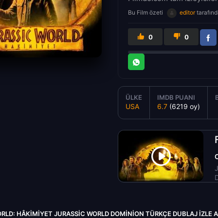
Bu Film özeti
editor
tarafınd
0
0
ÜLKE
IMDB PUANI
USA
6.7
(6219 oy)
J
D
RLD: HÂKIMIYET JURASSIC WORLD DOMINION TÜRKÇE DUBLAJ IZLE A