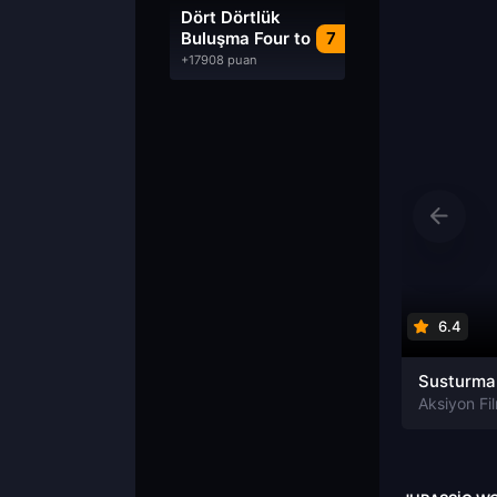
Dublaj izle
Dört Dörtlük
Buluşma Four to
7
Dinner izle
+17908 puan
6.4
Aksiyon Fil