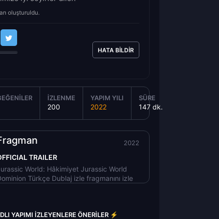
an oluşturuldu.
HATA BILDIR
BEĞENILER
İZLENME
YAPIM YILI
SÜRE
200
2022
147 dk.
Fragman
2022
OFFICIAL TRAILER
urassic World: Hâkimiyet Jurassic World
ominion Türkçe Dublaj izle fragmanını izle
DLI YAPIMI İZLEYENLERE ÖNERILER ⚡