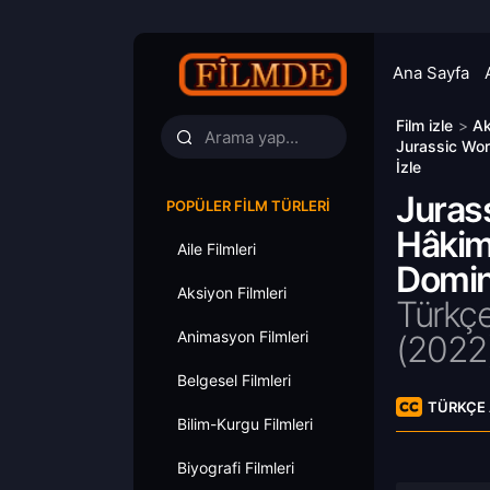
Ana Sayfa
Film izle
>
Ak
Jurassic Wor
İzle
Jurass
POPÜLER FILM TÜRLERI
Hâkim
Aile Filmleri
Domini
Aksiyon Filmleri
Türkçe
Animasyon Filmleri
(
2022
Belgesel Filmleri
TÜRKÇE 
Bilim-Kurgu Filmleri
Biyografi Filmleri