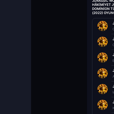
JURASSIC WO
HÂKIMIYET 
DOMINION TÜ
(2022) OYUN
C
E
K