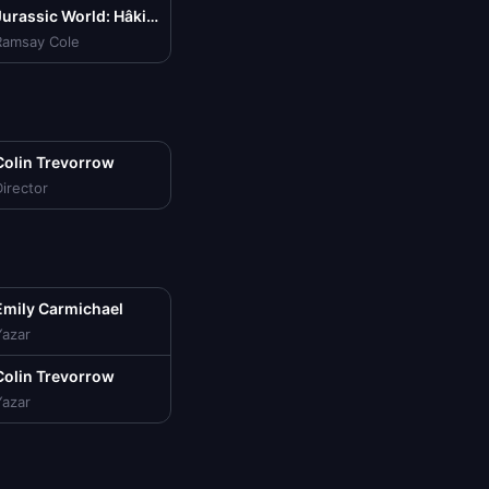
Jurassic World: Hâkimiyet Jurassic World Dominion Türkçe Dublaj izle (2022)
Ramsay Cole
Colin Trevorrow
irector
Emily Carmichael
Yazar
Colin Trevorrow
Yazar