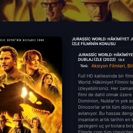
JURASSIC WORLD: HÂKIMIYET 
IZLE FILMININ KONUSU
JURASSIC WORLD: HÂKIMIY
DUBLAJ IZLE (2022)
IZLE
Aksiyon Filmleri
,
Bi
Türü:
Full HD kalitesinde bir fi
World: Hâkimiyet Filmini t
izleyebilirsiniz. Her zama
filmi de dahil olmak üzere 
Dominion, Nublar’ın yok ed
Dinozorlar artık tüm dünya
avlanıyor. Bu hassas deng
insanların artık tarihin en 
gezegeni uç yırtıcılara bı
Filmde.com tüm izleyicileri