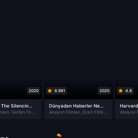
2020
6.961
2020
4.8
Susturma The Silencing izle
Dünyadan Haberler News of the World izle
mleri
,
Gerilim Filmleri
,
Gizem Filmleri
Aksiyon Filmleri
,
Suç Filmleri
,
Dram Filmleri
,
Macera Filmle
Aksiyon F