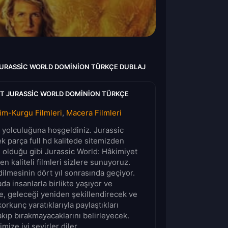
JURASSIC WORLD DOMINION TÜRKÇE DUBLAJ
ET JURASSIC WORLD DOMINION TÜRKÇE
lim-Kurgu Filmleri
,
Macera Filmleri
lm yolculuğuna hoşgeldiniz. Jurassic
ek parça full hd kalitede sitemizden
n olduğu gibi Jurassic World: Hâkimiyet
en kaliteli filmleri sizlere sunuyoruz.
ilmesinin dört yıl sonrasında geçiyor.
da insanlarla birlikte yaşıyor ve
e, geleceği yeniden şekillendirecek ve
korkunç yaratıklarıyla paylaştıkları
rakıp bırakmayacaklarını belirleyecek.
mize iyi seyirler diler.