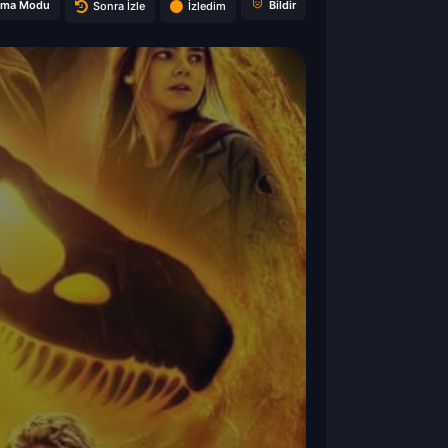
ema Modu
Bildir
Sonra İzle
İzledim