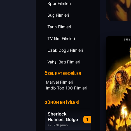
Spor Filmleri
Suç Filmleri
Tarih Filmleri
TV film Filmleri
Uzak Doğu Filmleri
Vahşi Batı Filmleri
ÖZEL KATEGORILER
Marvel Filmleri
İmdb Top 100 Filmleri
GÜNÜN EN İYILERI
Sherlock
Holmes: Gölge
1
Oyunları
+75776 puan