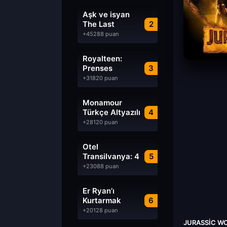
Aşk ve isyan
The Last
2
Parasido izle
+45288 puan
Royalteen:
Prenses
3
Margrethe izle
+31820 puan
Monamour
Türkçe Altyazılı
4
izle
+28120 puan
Otel
Transilvanya: 4
5
Transformanya
+23088 puan
izle
Er Ryan’ı
Kurtarmak
6
Saving Private
+20128 puan
Ryan Türkçe
JURASSIC WO