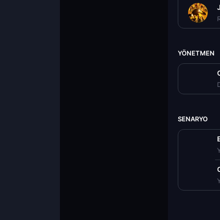
YÖNETMEN
D
SENARYO