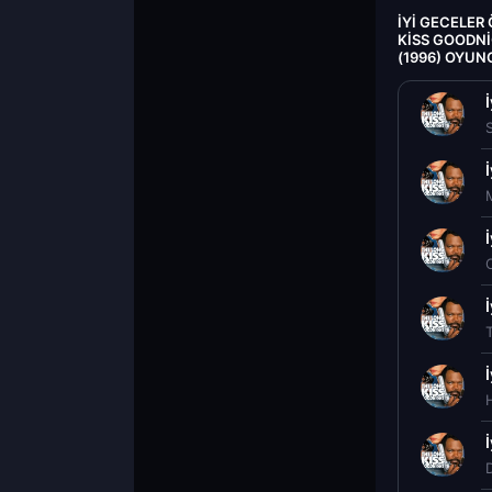
İYI GECELE
KISS GOODNI
(1996) OYUN
C