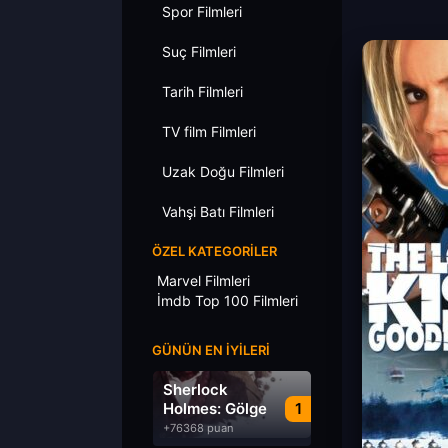
Spor Filmleri
Suç Filmleri
Tarih Filmleri
TV film Filmleri
Uzak Doğu Filmleri
Vahşi Batı Filmleri
ÖZEL KATEGORILER
Marvel Filmleri
İmdb Top 100 Filmleri
GÜNÜN EN İYILERI
Sherlock
Holmes: Gölge
1
Oyunları
+76368 puan