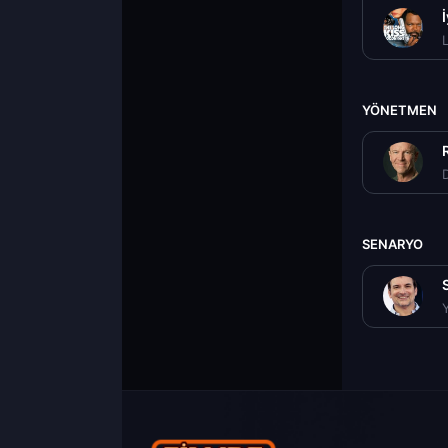
L
YÖNETMEN
D
SENARYO