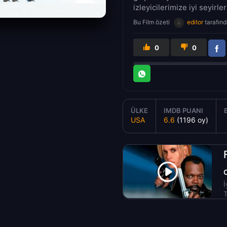
izleyicilerimize iyi seyirler
Bu Film özeti
editor
tarafınd
0
0
ÜLKE
IMDB PUANI
USA
6.6
(1196 oy)
İ
T