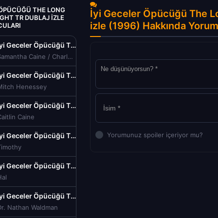
R ÖPÜCÜĞÜ THE LONG
İyi Geceler Öpücüğü The L
GHT TR DUBLAJ IZLE
izle (1996) Hakkında Yorum
CULARI
İyi Geceler Öpücüğü The Long Kiss Goodnight Tr Dublaj izle (1996)
Samantha Caine / Charly Baltimore
İyi Geceler Öpücüğü The Long Kiss Goodnight Tr Dublaj izle (1996)
Mitch Henessey
İyi Geceler Öpücüğü The Long Kiss Goodnight Tr Dublaj izle (1996)
aitlin Caine
Yorumunuz spoiler içeriyor mu?
İyi Geceler Öpücüğü The Long Kiss Goodnight Tr Dublaj izle (1996)
Timothy
İyi Geceler Öpücüğü The Long Kiss Goodnight Tr Dublaj izle (1996)
Hal
İyi Geceler Öpücüğü The Long Kiss Goodnight Tr Dublaj izle (1996)
Dr. Nathan Waldman