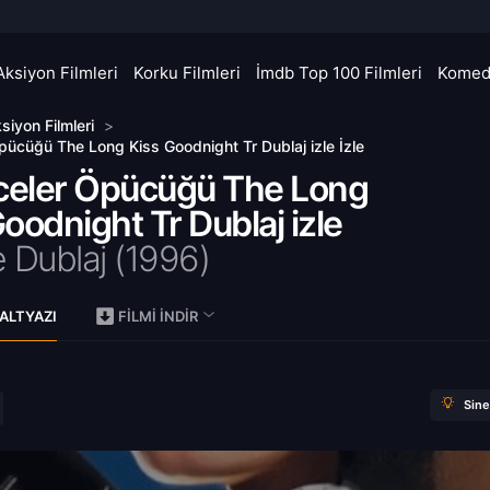
Aksiyon Filmleri
Korku Filmleri
İmdb Top 100 Filmleri
Komedi
siyon Filmleri
>
Öpücüğü The Long Kiss Goodnight Tr Dublaj izle İzle
eceler Öpücüğü The Long
oodnight Tr Dublaj izle
 Dublaj (
1996)
ALTYAZI
FILMI İNDIR
Sin