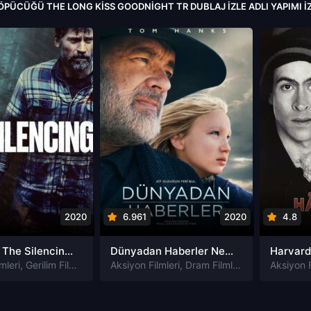
 ÖPÜCÜĞÜ THE LONG KISS GOODNIGHT TR DUBLAJ IZLE ADLI YAPIMI 
2020
6.961
2020
4.8
Susturma The Silencing izle
Dünyadan Haberler News of the World izle
mleri
,
Gerilim Filmleri
,
Gizem Filmleri
Aksiyon Filmleri
,
Suç Filmleri
,
Dram Filmleri
,
Macera Filmle
Aksiyon F