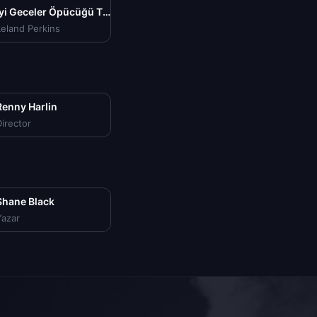
İyi Geceler Öpücüğü The Long Kiss Goodnight Tr Dublaj izle (1996)
eland Perkins
Renny Harlin
irector
Shane Black
Yazar