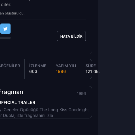
 diler.
an oluşturuldu.
HATA BILDIR
BEĞENILER
İZLENME
YAPIM YILI
SÜRE
603
1996
121 dk.
Fragman
1996
OFFICIAL TRAILER
yi Geceler Öpücüğü The Long Kiss Goodnight
r Dublaj izle fragmanını izle