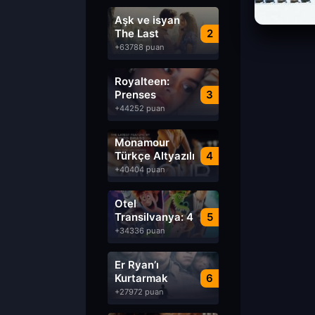
Aşk ve isyan
The Last
2
Parasido izle
+63788 puan
Royalteen:
Prenses
3
Margrethe izle
+44252 puan
Monamour
Türkçe Altyazılı
4
izle
+40404 puan
Otel
Transilvanya: 4
5
Transformanya
+34336 puan
izle
Er Ryan’ı
Kurtarmak
6
Saving Private
+27972 puan
Ryan Türkçe