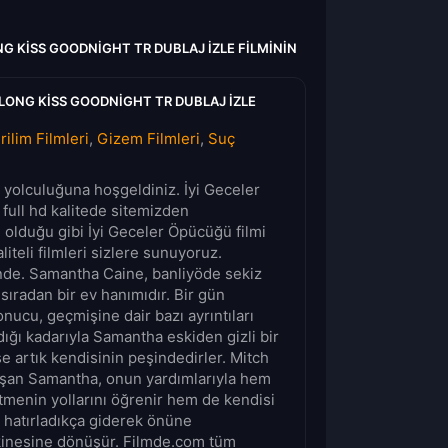
G KISS GOODNIGHT TR DUBLAJ IZLE FILMININ
LONG KISS GOODNIGHT TR DUBLAJ IZLE
rilim Filmleri
,
Gizem Filmleri
,
Suç
m yolculuğuna hoşgeldiniz. İyi Geceler
full hd kalitede sitemizden
n olduğu gibi İyi Geceler Öpücüğü filmi
iteli filmleri sizlere sunuyoruz.
inde. Samantha Caine, banliyöde sekiz
sıradan bir ev hanımıdır. Bir gün
onucu, geçmişine dair bazı ayrıntıları
dığı kadarıyla Samantha eskiden gizli bir
se artık kendisinin peşindedirler. Mitch
nışan Samantha, onun yardımlarıyla hem
tmenin yollarını öğrenir hem de kendisi
 hatırladıkça giderek önüne
inesine dönüşür. Filmde.com tüm