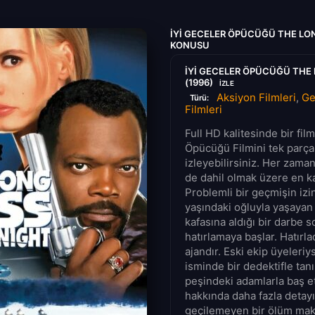
İYI GECELER ÖPÜCÜĞÜ THE LON
KONUSU
İYI GECELER ÖPÜCÜĞÜ THE 
(1996)
IZLE
Aksiyon Filmleri
,
Ge
Türü:
Filmleri
Full HD kalitesinde bir fil
Öpücüğü Filmini tek parça 
izleyebilirsiniz. Her zama
de dahil olmak üzere en kal
Problemli bir geçmişin iz
yaşındaki oğluyla yaşayan 
kafasına aldığı bir darbe s
hatırlamaya başlar. Hatırla
ajandır. Eski ekip üyeleriy
isminde bir dedektifle ta
peşindeki adamlarla baş e
hakkında daha fazla detayı
geçilemeyen bir ölüm mak