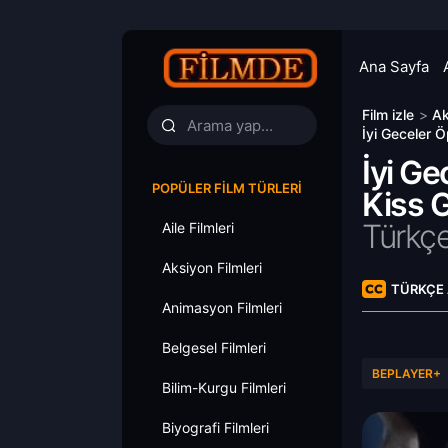
Ana Sayfa
Film izle
>
Ak
İyi Geceler 
İyi G
POPÜLER FILM TÜRLERI
Kiss G
Türkçe
Aile Filmleri
Aksiyon Filmleri
TÜRKÇE 
Animasyon Filmleri
Belgesel Filmleri
BEPLAYER+
Bilim-Kurgu Filmleri
Biyografi Filmleri