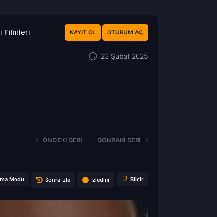
 Filmleri
KAYIT OL
OTURUM AÇ
23 Şubat 2025
ÖNCEKI SERI
SONRAKI SERI
ema Modu
Bildir
Sonra İzle
İzledim