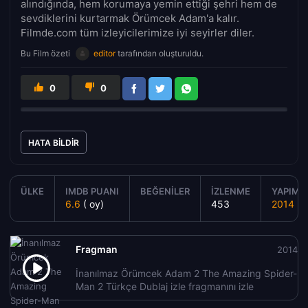
alındığında, hem korumaya yemin ettiği şehri hem de
sevdiklerini kurtarmak Örümcek Adam'a kalır.
Filmde.com tüm izleyicilerimize iyi seyirler diler.
Bu Film özeti
editor
tarafından oluşturuldu.
0
0
HATA BILDIR
ÜLKE
IMDB PUANI
BEĞENILER
İZLENME
YAPIM Y
6.6
( oy)
453
2014
Fragman
2014
İnanılmaz Örümcek Adam 2 The Amazing Spider-
Man 2 Türkçe Dublaj izle fragmanını izle