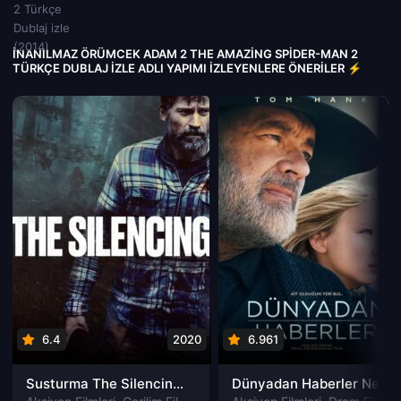
İNANILMAZ ÖRÜMCEK ADAM 2 THE AMAZING SPIDER-MAN 2
TÜRKÇE DUBLAJ IZLE ADLI YAPIMI İZLEYENLERE ÖNERILER ⚡
6.4
2020
6.961
202
Susturma The Silencing izle
Dünyadan Haberler News of the World izle