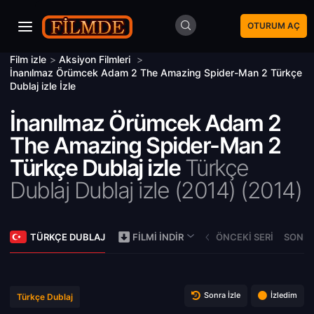
OTURUM AÇ
Film izle
>
Aksiyon Filmleri
>
İnanılmaz Örümcek Adam 2 The Amazing Spider-Man 2 Türkçe
Dublaj izle İzle
İnanılmaz Örümcek Adam 2
The Amazing Spider-Man 2
Türkçe Dublaj izle
Türkçe
Dublaj Dublaj izle (2014) (
2014)
TÜRKÇE DUBLAJ
ÖNCEKI SERI
SONRA
FILMI İNDIR
Sonra İzle
İzledim
Türkçe Dublaj