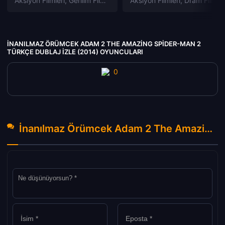
Aksiyon Filmleri
,
Gerilim Filmleri
,
Gizem Filmleri
Aksiyon Filmleri
,
Suç Filmleri
,
Dram Filmleri
İNANILMAZ ÖRÜMCEK ADAM 2 THE AMAZING SPIDER-MAN 2
TÜRKÇE DUBLAJ IZLE (2014) OYUNCULARI
İnanılmaz Örümcek Adam 2 The Amazing Spider-Man 2 Türkçe Dublaj izle (2014) Hakkında Yorumlar