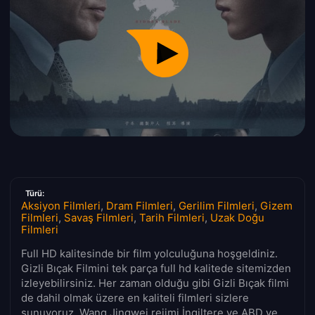
Türü:
Aksiyon Filmleri
,
Dram Filmleri
,
Gerilim Filmleri
,
Gizem
Filmleri
,
Savaş Filmleri
,
Tarih Filmleri
,
Uzak Doğu
Filmleri
Full HD kalitesinde bir film yolculuğuna hoşgeldiniz.
Gizli Bıçak Filmini tek parça full hd kalitede sitemizden
izleyebilirsiniz. Her zaman olduğu gibi Gizli Bıçak filmi
de dahil olmak üzere en kaliteli filmleri sizlere
sunuyoruz. Wang Jingwei rejimi İngiltere ve ABD ye