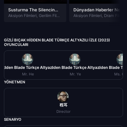
Susturma The Silencing izle
Dünyadan Haberler News of the World izle
Aksiyon Filmleri
,
Gerilim Filmleri
,
Gizem Filmleri
Aksiyon Filmleri
,
Suç Filmleri
,
Dram Filmleri
GIZLI BIÇAK HIDDEN BLADE TÜRKÇE ALTYAZILI IZLE (2023)
OYUNCULARI
 Hidden Blade Türkçe Altyazılı izle (2023)
Gizli Bıçak Hidden Blade Türkçe Altyazılı izle (2023)
Gizli Bıçak Hidden Blade Tür
Giz
Mr. He
Mr. Ye
Ms. Ch
YÖNETMEN
程耳
Director
SENARYO