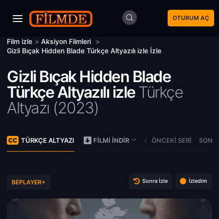
OTURUM AÇ
Film izle
>
Aksiyon Filmleri
>
Gizli Bıçak Hidden Blade Türkçe Altyazılı izle İzle
Gizli Bıçak Hidden Blade
Türkçe Altyazılı izle
Türkçe
Altyazı (
2023)
TÜRKÇE ALTYAZI
ÖNCEKI SERI
SONRA
FILMI İNDIR
Sonra İzle
İzledim
BEPLAYER+