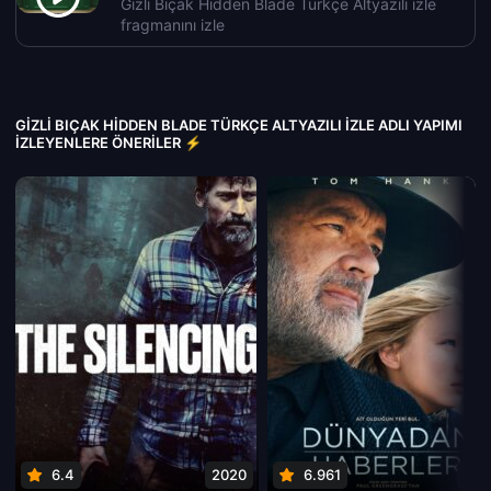
Gizli Bıçak Hidden Blade Türkçe Altyazılı izle
fragmanını izle
GIZLI BIÇAK HIDDEN BLADE TÜRKÇE ALTYAZILI IZLE ADLI YAPIMI
İZLEYENLERE ÖNERILER ⚡
6.4
2020
6.961
202