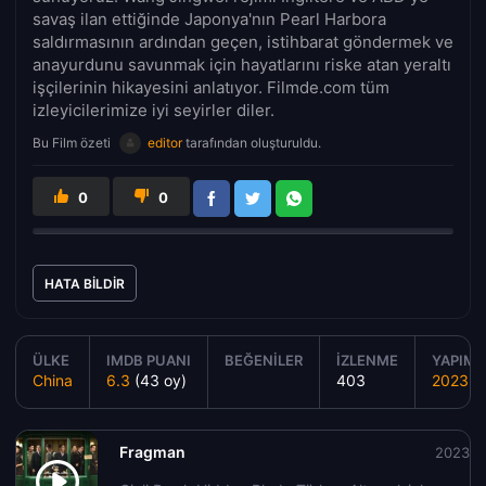
savaş ilan ettiğinde Japonya'nın Pearl Harbora
saldırmasının ardından geçen, istihbarat göndermek ve
anayurdunu savunmak için hayatlarını riske atan yeraltı
işçilerinin hikayesini anlatıyor. Filmde.com tüm
izleyicilerimize iyi seyirler diler.
Bu Film özeti
editor
tarafından oluşturuldu.
0
0
HATA BILDIR
ÜLKE
IMDB PUANI
BEĞENILER
İZLENME
YAPIM Y
China
6.3
(43 oy)
403
2023
Fragman
2023