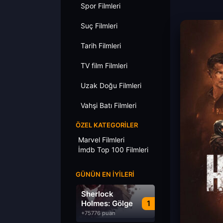
Spor Filmleri
Suç Filmleri
Tarih Filmleri
TV film Filmleri
Uzak Doğu Filmleri
Vahşi Batı Filmleri
ÖZEL KATEGORILER
Marvel Filmleri
İmdb Top 100 Filmleri
GÜNÜN EN İYILERI
Sherlock
Holmes: Gölge
1
Oyunları
+75776 puan