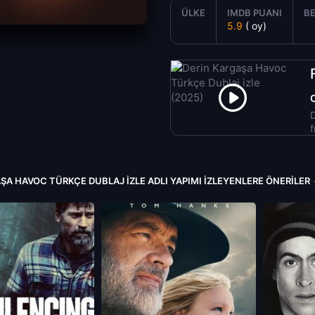
ÜLKE
IMDB PUANI
BE
5.9
( oy)
D
f
ŞA HAVOC TÜRKÇE DUBLAJ IZLE ADLI YAPIMI İZLEYENLERE ÖNERILER