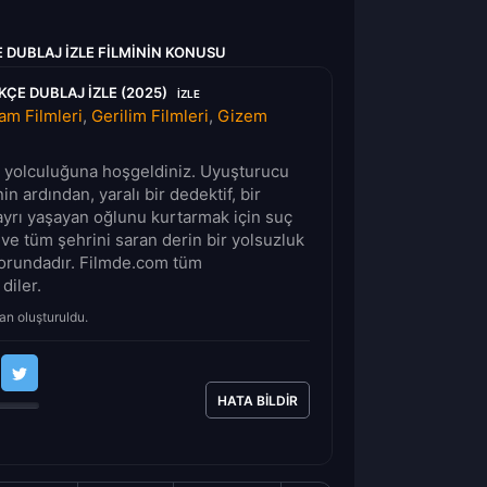
 DUBLAJ IZLE FILMININ KONUSU
ÇE DUBLAJ IZLE (2025)
IZLE
am Filmleri
,
Gerilim Filmleri
,
Gizem
lm yolculuğuna hoşgeldiniz. Uyuşturucu
n ardından, yaralı bir dedektif, bir
ayrı yaşayan oğlunu kurtarmak için suç
e tüm şehrini saran derin bir yolsuzluk
orundadır. Filmde.com tüm
 diler.
an oluşturuldu.
HATA BILDIR