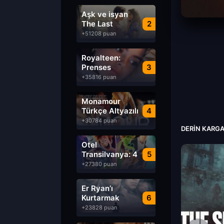
Aşk ve isyan
The Last
2
Parasido izle
+51208 puan
Royalteen:
Prenses
3
Margrethe izle
+35816 puan
Monamour
Türkçe Altyazılı
4
izle
+30784 puan
DERIN KARGA
Otel
Transilvanya: 4
5
Transformanya
+27380 puan
izle
Er Ryan’ı
Kurtarmak
6
Saving Private
+23828 puan
Ryan Türkçe