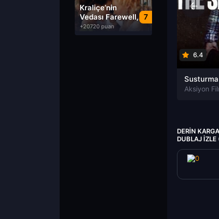
Dublaj izle
Kraliçe’nin
Vedası Farewell,
7
My Queen izle
+20720 puan
6.4
Aksiyon Fil
DERIN KARG
DUBLAJ IZLE