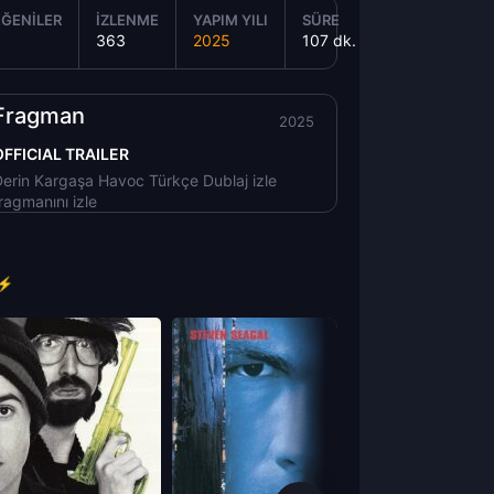
ĞENILER
İZLENME
YAPIM YILI
SÜRE
363
2025
107 dk.
Fragman
2025
OFFICIAL TRAILER
erin Kargaşa Havoc Türkçe Dublaj izle
ragmanını izle
 ⚡