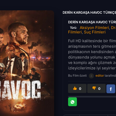
DERIN KARGAŞA HAVOC TÜRKÇE
DERIN KARGAŞA HAVOC TÜRK
Aksiyon Filmleri
,
Dr
Türü:
Filmleri
,
Suç Filmleri
Full HD kalitesinde bir fi
anlaşmasının ters gitmesini
politikacının kendisinden 
dünyasında yolunu açmak v
ve komplo ağını çözmek z
izleyicilerimize iyi seyirler
Bu Film özeti
editor
tarafınd
0
0