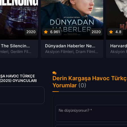
2020
6.961
2020
4.8
Susturma The Silencing izle
Dünyadan Haberler News of the World izle
mleri
,
Gerilim Filmleri
,
Gizem Filmleri
Aksiyon Filmleri
,
Suç Filmleri
,
Dram Filmleri
,
Macera Filmle
Aksiyon F
AŞA HAVOC TÜRKÇE
Derin Kargaşa Havoc Türkçe
 (2025) OYUNCULARI
Yorumlar
(0)