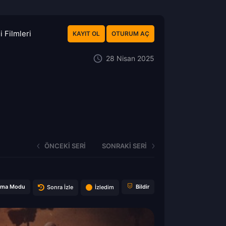
 Filmleri
KAYIT OL
OTURUM AÇ
28 Nisan 2025
ÖNCEKI SERI
SONRAKI SERI
ema Modu
Bildir
Sonra İzle
İzledim