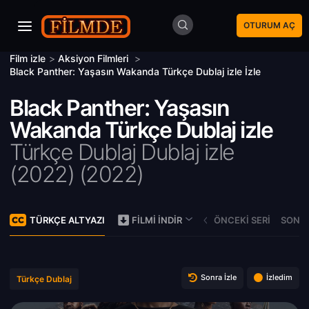
OTURUM AÇ
Film izle
>
Aksiyon Filmleri
>
Black Panther: Yaşasın Wakanda Türkçe Dublaj izle İzle
Black Panther: Yaşasın
Wakanda Türkçe Dublaj izle
Türkçe Dublaj Dublaj izle
(2022) (
2022)
TÜRKÇE ALTYAZI
ÖNCEKI SERI
SONRA
FILMI İNDIR
Sonra İzle
İzledim
Türkçe Dublaj