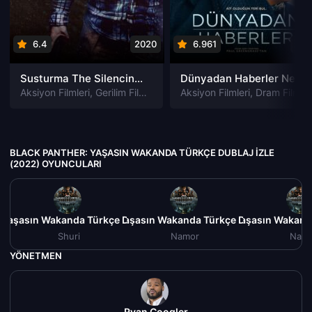
6.4
2020
6.961
202
Susturma The Silencing izle
Dünyadan Haberler News of the World izle
Aksiyon Filmleri
,
Gerilim Filmleri
,
Gizem Filmleri
Aksiyon Filmleri
,
Suç Filmleri
,
Dram Filmleri
BLACK PANTHER: YAŞASIN WAKANDA TÜRKÇE DUBLAJ IZLE
(2022) OYUNCULARI
 Yaşasın Wakanda Türkçe Dublaj izle (2022)
Black Panther: Yaşasın Wakanda Türkçe Dublaj izle (20
Black Panther: Yaşasın Wakanda
Black 
Shuri
Namor
Naki
YÖNETMEN
Ryan Coogler