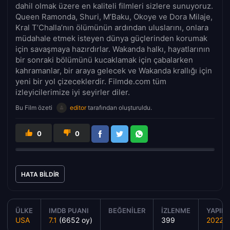
dahil olmak üzere en kaliteli filmleri sizlere sunuyoruz.
Queen Ramonda, Shuri, M’Baku, Okoye ve Dora Milaje,
Kral T’Challa’nın ölümünün ardından uluslarını, onlara
müdahale etmek isteyen dünya güçlerinden korumak
için savaşmaya hazırdırlar. Wakanda halkı, hayatlarının
bir sonraki bölümünü kucaklamak için çabalarken
kahramanlar, bir araya gelecek ve Wakanda krallığı için
yeni bir yol çizeceklerdir. Filmde.com tüm
izleyicilerimize iyi seyirler diler.
Bu Film özeti
editor
tarafından oluşturuldu.
0
0
HATA BILDIR
ÜLKE
IMDB PUANI
BEĞENILER
İZLENME
YAPIM 
USA
7.1
(6652 oy)
399
2022