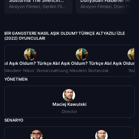
Susturma The Silencing izle
Dünyadan Haberler News of the World izle
Aksiyon Filmleri
,
Gerilim Filmleri
,
Gizem Filmleri
Aksiyon Filmleri
,
Suç Filmleri
,
Dram Filmleri
BIR GANGSTERE NASIL AŞIK OLDUM? TÜRKÇE ALTYAZILI IZLE
(2022) OYUNCULARI
asıl Aşık Oldum? Türkçe Altyazılı izle (2022)
Bir Gangstere Nasıl Aşık Oldum? Türkçe Altyazılı izle (2
Bir Gangstere Nasıl Aşık Oldum? 
Bir Gan
Nikodem 'Nikos' Skotarczak
Young Nikodem Skotarczak
'Komo
YÖNETMEN
Maciej Kawulski
Director
SENARYO