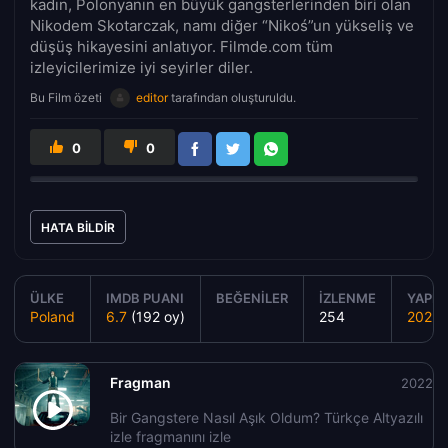
kadın, Polonyanın en büyük gangsterlerinden biri olan
Nikodem Skotarczak, namı diğer “Nikoś”un yükseliş ve
düşüş hikayesini anlatıyor. Filmde.com tüm
izleyicilerimize iyi seyirler diler.
Bu Film özeti
editor
tarafından oluşturuldu.
0
0
HATA BILDIR
ÜLKE
IMDB PUANI
BEĞENILER
İZLENME
YAPIM 
Poland
6.7
(192 oy)
254
2022
Fragman
2022
Bir Gangstere Nasıl Aşık Oldum? Türkçe Altyazılı
izle fragmanını izle