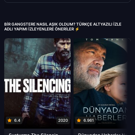
BIR GANGSTERE NASIL AŞIK OLDUM? TÜRKÇE ALTYAZILI IZLE
ADLI YAPIMI İZLEYENLERE ÖNERILER ⚡
6.4
2020
6.961
202