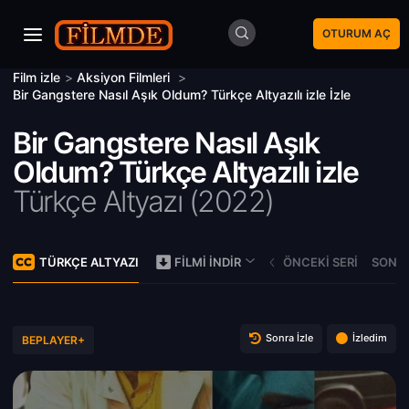
OTURUM AÇ
Film izle
>
Aksiyon Filmleri
>
Bir Gangstere Nasıl Aşık Oldum? Türkçe Altyazılı izle İzle
Bir Gangstere Nasıl Aşık
Oldum? Türkçe Altyazılı izle
Türkçe Altyazı (
2022)
TÜRKÇE ALTYAZI
ÖNCEKI SERI
SONRA
FILMI İNDIR
Sonra İzle
İzledim
BEPLAYER+