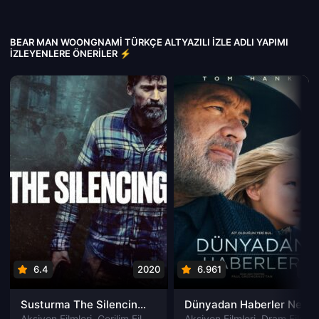
BEAR MAN WOONGNAMI TÜRKÇE ALTYAZILI IZLE ADLI YAPIMI
İZLEYENLERE ÖNERILER ⚡
6.4
2020
6.961
202
Susturma The Silencing izle
Dünyadan Haberler News of the World izle
Aksiyon Filmleri
,
Gerilim Filmleri
,
Gizem Filmleri
Aksiyon Filmleri
,
Suç Filmleri
,
Dram Filmleri