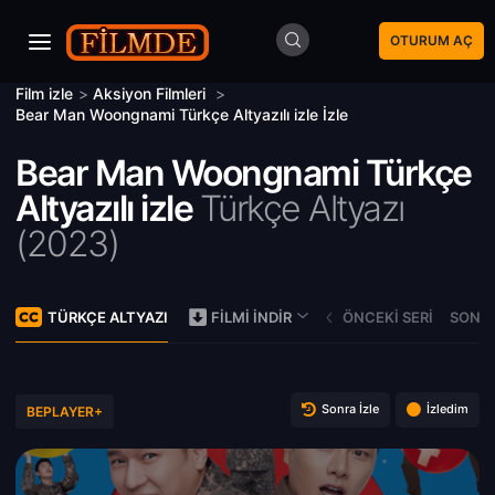
OTURUM AÇ
Film izle
>
Aksiyon Filmleri
>
Bear Man Woongnami Türkçe Altyazılı izle İzle
Bear Man Woongnami Türkçe
Altyazılı izle
Türkçe Altyazı
(
2023)
TÜRKÇE ALTYAZI
ÖNCEKI SERI
SONRA
FILMI İNDIR
Sonra İzle
İzledim
BEPLAYER+