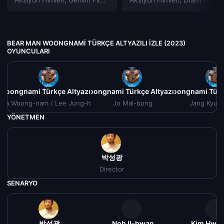
BEAR MAN WOONGNAMI TÜRKÇE ALTYAZILI IZLE (2023)
OYUNCULARI
Woongnami Türkçe Altyazılı izle (2023)
Bear Man Woongnami Türkçe Altyazılı izle (2023)
Bear Man Woongnami Türkçe
Be
Na Woong-nam / Lee Jung-hak
Jo Mal-bong
Jang Kyun
YÖNETMEN
박성광
Director
SENARYO
박성광
Noh Il-hwan
Kim Hwa