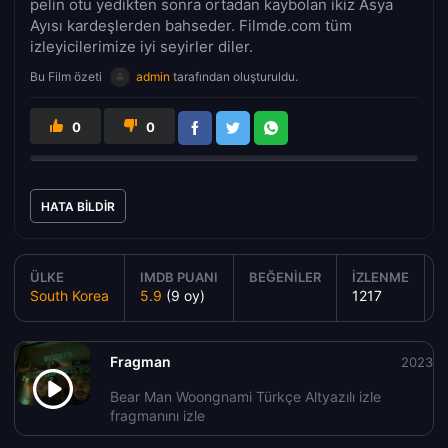
pelin otu yedikten sonra ortadan kaybolan ikiz Asya
Ayısı kardeşlerden bahseder. Filmde.com tüm
izleyicilerimize iyi seyirler diler.
Bu Film özeti
admin
tarafından oluşturuldu.
0
0
HATA BILDIR
ÜLKE
IMDB PUANI
BEĞENILER
İZLENME
Y
South Korea
5.9
(9 oy)
1217
Fragman
2023
Bear Man Woongnami Türkçe Altyazılı izle
fragmanını izle