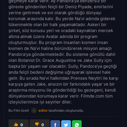
geçmeye karar verir. Ay Pandora'ya benzersiz bir
görevle gönderilen felçli bir Deniz Piyade, emirlerini
yerine getirmek ve evi olarak gördüğü dünyayı
korumak arasında kalır. Bu yerde Na’vi adında giderek
tükenmekte olan bir halk yaşamaktadır. Askeri bir
şirket, söz konusu yeri ve oradaki kaynakları mercek
altına almak üzere Avatar adında bir program
oluşturmuştur. Bu program insanları kısmen insan
kısmen de Na’vi haline büründürerek misyon amaçlı
Pandora’ya göndermektedir. Bu sisteme gönüllü dahil
olan Botanist Dr. Grace Augustine ve Jake Sully için
başka bir yaşam var olacaktır. Sully, Pandora’ya geçtiği
anda felçli bedeni değişime uğrayarak işlevsel hale
gelir. Bu sırada Na’vi halkından Prenses Neytiri ile karşı
karşıya gelen Jake, ansızın bir farkındalık yaşar ve bir
araştırma misyonu ile gönderildiği bu gezegeni, kendi
dünyalısından korumaya karar verir. Filmde.com tüm
izleyicilerimize iyi seyirler diler.
Bu Film özeti
editor
tarafından oluşturuldu.
0
0