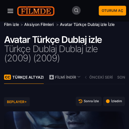
OTURUM AÇ
Film izle
>
Aksiyon Filmleri
>
Avatar Türkçe Dublaj izle İzle
Avatar Türkçe Dublaj izle
Türkçe Dublaj Dublaj izle
(2009) (
2009)
TÜRKÇE ALTYAZI
ÖNCEKI SERI
SONRA
FILMI İNDIR
Sonra İzle
İzledim
BEPLAYER+