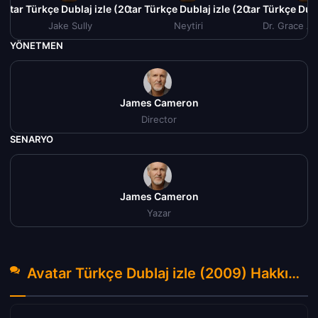
vatar Türkçe Dublaj izle (2009)
Avatar Türkçe Dublaj izle (2009)
Avatar Türkçe Dubl
Jake Sully
Neytiri
Dr. Grace A
YÖNETMEN
James Cameron
Director
SENARYO
James Cameron
Yazar
Avatar Türkçe Dublaj izle (2009) Hakkında Yorumlar