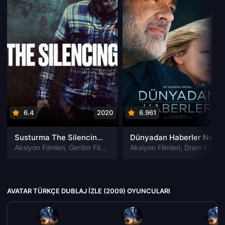
6.4
2020
6.961
202
Susturma The Silencing izle
Dünyadan Haberler News of the World izle
Aksiyon Filmleri
,
Gerilim Filmleri
,
Gizem Filmleri
Aksiyon Filmleri
,
Suç Filmleri
,
Dram Filmleri
AVATAR TÜRKÇE DUBLAJ IZLE (2009) OYUNCULARI