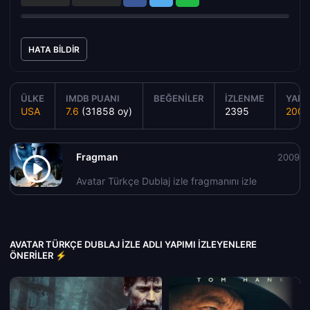
HATA BILDIR
ÜLKE
IMDB PUANI
BEĞENILER
İZLENME
YAPIM
USA
7.6
(31858 oy)
2395
2009
Fragman
2009
Avatar Türkçe Dublaj izle fragmanını izle
AVATAR TÜRKÇE DUBLAJ IZLE ADLI YAPIMI İZLEYENLERE
ÖNERILER ⚡