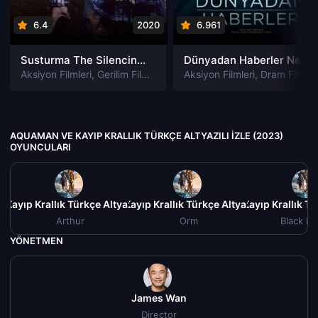
6.4
2020
6.961
202
Susturma The Silencing izle
Dünyadan Haberler News of the World izle
Aksiyon Filmleri
,
Gerilim Filmleri
,
Gizem Filmleri
Aksiyon Filmleri
,
Suç Filmleri
,
Dram Filmleri
AQUAMAN VE KAYIP KRALLIK TÜRKÇE ALTYAZILI IZLE (2023)
OYUNCULARI
Kayıp Krallık Türkçe Altyazılı izle (2023)
Aquaman ve Kayıp Krallık Türkçe Altyazılı izle (2023)
Aquaman ve Kayıp Krallık Tür
Aqu
Arthur
Orm
Black M
YÖNETMEN
James Wan
Director