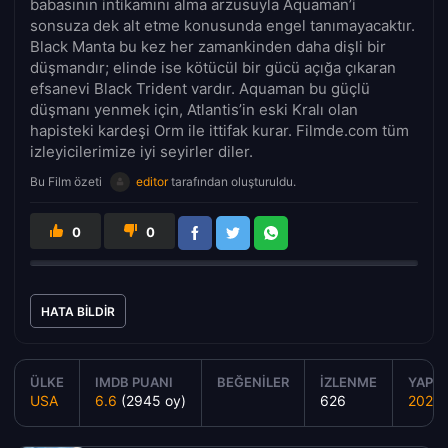
babasının intikamını alma arzusuyla Aquaman’i
sonsuza dek alt etme konusunda engel tanımayacaktır.
Black Manta bu kez her zamankinden daha dişli bir
düşmandır; elinde ise kötücül bir gücü açığa çıkaran
efsanevi Black Trident vardır. Aquaman bu güçlü
düşmanı yenmek için, Atlantis’in eski Kralı olan
hapisteki kardeşi Orm ile ittifak kurar. Filmde.com tüm
izleyicilerimize iyi seyirler diler.
Bu Film özeti
editor
tarafından oluşturuldu.
0
0
HATA BILDIR
ÜLKE
IMDB PUANI
BEĞENILER
İZLENME
YAPIM
USA
6.6
(2945 oy)
626
2023