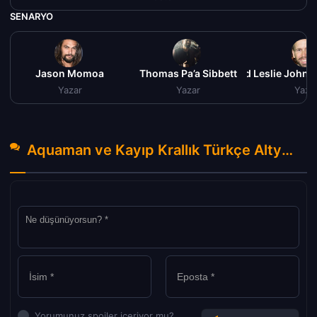
SENARYO
Jason Momoa
Thomas Pa’a Sibbett
David Leslie John
Yazar
Yazar
Yaza
Aquaman ve Kayıp Krallık Türkçe Altyazılı izle (2023) Hakkında Yorumlar
Yorumunuz spoiler içeriyor mu?