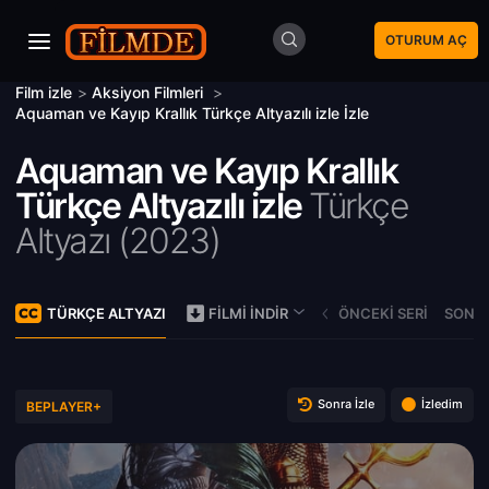
OTURUM AÇ
Film izle
>
Aksiyon Filmleri
>
Aquaman ve Kayıp Krallık Türkçe Altyazılı izle İzle
Aquaman ve Kayıp Krallık
Türkçe Altyazılı izle
Türkçe
Altyazı (
2023)
TÜRKÇE ALTYAZI
ÖNCEKI SERI
SONRA
FILMI İNDIR
Sonra İzle
İzledim
BEPLAYER+