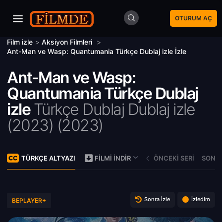
OTURUM AÇ
Film izle
>
Aksiyon Filmleri
>
Ant-Man ve Wasp: Quantumania Türkçe Dublaj izle İzle
Ant-Man ve Wasp:
Quantumania Türkçe Dublaj
izle
Türkçe Dublaj Dublaj izle
(2023) (
2023)
TÜRKÇE ALTYAZI
ÖNCEKI SERI
SONRA
FILMI İNDIR
Sonra İzle
İzledim
BEPLAYER+