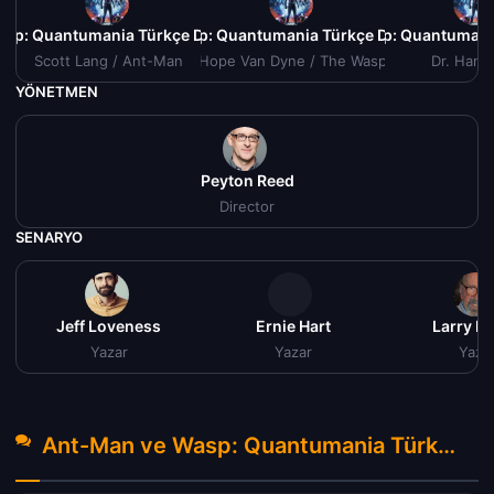
sp: Quantumania Türkçe Dublaj izle (2023)
Ant-Man ve Wasp: Quantumania Türkçe Dublaj izle (20
Ant-Man ve Wasp: Quantumania 
Ant-Ma
Scott Lang / Ant-Man
Hope Van Dyne / The Wasp
Dr. Hank
YÖNETMEN
Peyton Reed
Director
SENARYO
Jeff Loveness
Ernie Hart
Larry Li
Yazar
Yazar
Yaza
Ant-Man ve Wasp: Quantumania Türkçe Dublaj izle (2023) Hakkında Yorumlar