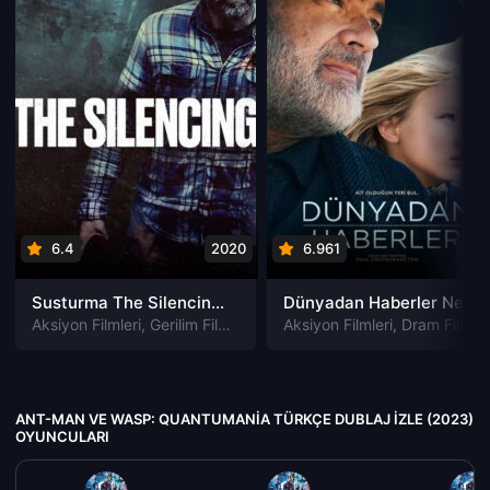
6.4
2020
6.961
202
Susturma The Silencing izle
Dünyadan Haberler News of the World izle
Aksiyon Filmleri
,
Gerilim Filmleri
,
Gizem Filmleri
Aksiyon Filmleri
,
Suç Filmleri
,
Dram Filmleri
ANT-MAN VE WASP: QUANTUMANIA TÜRKÇE DUBLAJ IZLE (2023)
OYUNCULARI