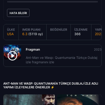
HATA BILDIR
ÜLKE
IMDB PUANI
BEĞENILER
İZLENME
YAPIM 
USA
6.3
(5119 oy)
366
2023
Fragman
2023
Ant-Man ve Wasp: Quantumania Türkçe Dublaj
izle fragmanını izle
ANT-MAN VE WASP: QUANTUMANIA TÜRKÇE DUBLAJ IZLE ADLI
YAPIMI İZLEYENLERE ÖNERILER ⚡