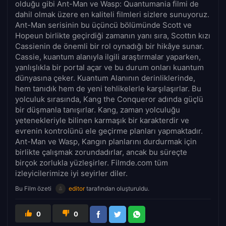
olduğu gibi Ant-Man ve Wasp: Quantumania filmi de
dahil olmak üzere en kaliteli filmleri sizlere sunuyoruz.
Ant-Man serisinin bu üçüncü bölümünde Scott ve
Hopeun birlikte geçirdiği zamanın yanı sıra, Scottın kızı
Cassienin de önemli bir rol oynadığı bir hikâye sunar.
Cassie, kuantum alanıyla ilgili araştırmalar yaparken,
yanlışlıkla bir portal açar ve bu durum onları kuantum
dünyasına çeker. Kuantum Alanının derinliklerinde,
hem tanıdık hem de yeni tehlikelerle karşılaşırlar. Bu
yolculuk sırasında, Kang the Conqueror adında güçlü
bir düşmanla tanışırlar. Kang, zaman yolculuğu
yetenekleriyle bilinen karmaşık bir karakterdir ve
evrenin kontrolünü ele geçirme planları yapmaktadır.
Ant-Man ve Wasp, Kangın planlarını durdurmak için
birlikte çalışmak zorundadırlar, ancak bu süreçte
birçok zorlukla yüzleşirler. Filmde.com tüm
izleyicilerimize iyi seyirler diler.
Bu Film özeti
editor
tarafından oluşturuldu.
0
0