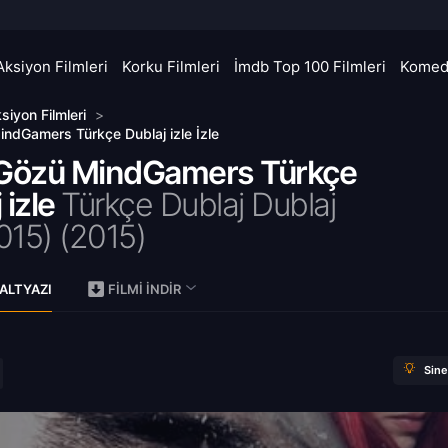
Aksiyon Filmleri
Korku Filmleri
İmdb Top 100 Filmleri
Komedi
siyon Filmleri
>
indGamers Türkçe Dublaj izle İzle
 Gözü MindGamers Türkçe
 izle
Türkçe Dublaj Dublaj
015) (
2015)
ALTYAZI
FILMI İNDIR
Sin