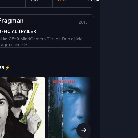
Fragman
2015
OFFICIAL TRAILER
klın Gözü MindGamers Türkçe Dublaj izle
ragmanını izle
LER ⚡