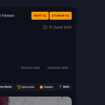
 Filmleri
KAYIT OL
OTURUM AÇ
27 Şubat 2025
ÖNCEKI SERI
SONRAKI SERI
ema Modu
Bildir
Sonra İzle
İzledim