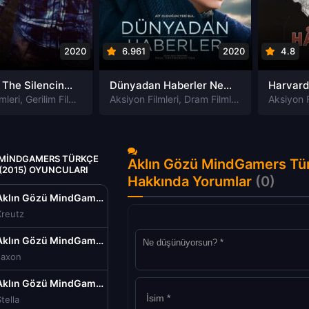
2020
6.961
2020
4.8
Susturma The Silencing izle
Dünyadan Haberler News of the World izle
mleri
,
Gerilim Filmleri
,
Gizem Filmleri
Aksiyon Filmleri
,
Suç Filmleri
,
Dram Filmleri
,
Macera Filmle
Aksiyon F
 MINDGAMERS TÜRKÇE
Aklın Gözü MindGamers Türk
 (2015) OYUNCULARI
Hakkında Yorumlar
(0)
Aklın Gözü MindGamers Türkçe Dublaj izle (2015)
Kreutz
Aklın Gözü MindGamers Türkçe Dublaj izle (2015)
Jaxon
Aklın Gözü MindGamers Türkçe Dublaj izle (2015)
tella