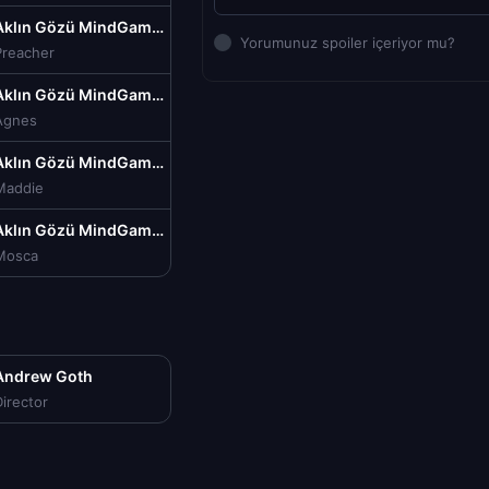
Aklın Gözü MindGamers Türkçe Dublaj izle (2015)
Yorumunuz spoiler içeriyor mu?
Preacher
Aklın Gözü MindGamers Türkçe Dublaj izle (2015)
Agnes
Aklın Gözü MindGamers Türkçe Dublaj izle (2015)
Maddie
Aklın Gözü MindGamers Türkçe Dublaj izle (2015)
Mosca
Andrew Goth
irector