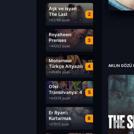
Aşk ve isyan
The Last
2
Parasido izle
+63788 puan
Royalteen:
Prenses
3
Margrethe izle
+44252 puan
Monamour
AKLIN GÖZÜ 
Türkçe Altyazılı
4
izle
+40404 puan
Otel
Transilvanya: 4
5
Transformanya
+34336 puan
izle
Er Ryan’ı
Kurtarmak
6
Saving Private
+27972 puan
Ryan Türkçe