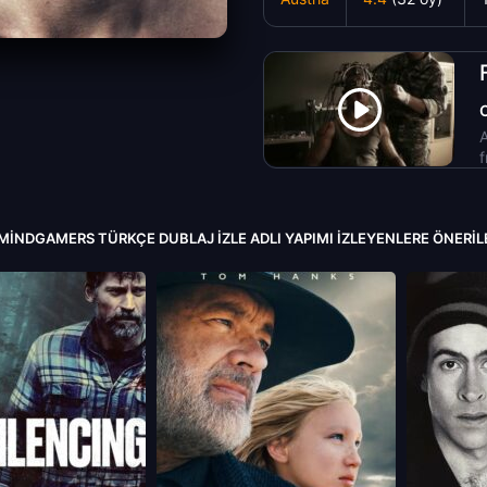
A
f
MINDGAMERS TÜRKÇE DUBLAJ IZLE ADLI YAPIMI İZLEYENLERE ÖNERI