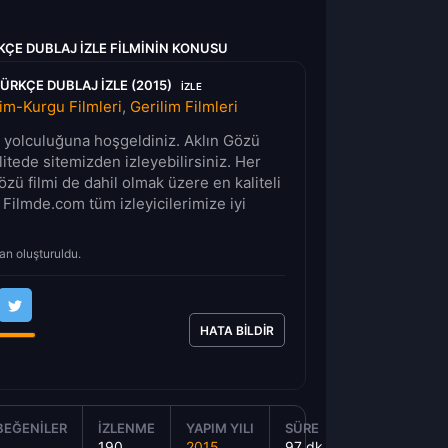
ÇE DUBLAJ IZLE FILMININ KONUSU
RKÇE DUBLAJ IZLE (2015)
IZLE
lim-Kurgu Filmleri
,
Gerilim Filmleri
lm yolculuğuna hoşgeldiniz. Aklın Gözü
alitede sitemizden izleyebilirsiniz. Her
zü filmi de dahil olmak üzere en kaliteli
 Filmde.com tüm izleyicilerimize iyi
an oluşturuldu.
HATA BILDIR
BEĞENILER
İZLENME
YAPIM YILI
SÜRE
1
190
2015
97 dk.