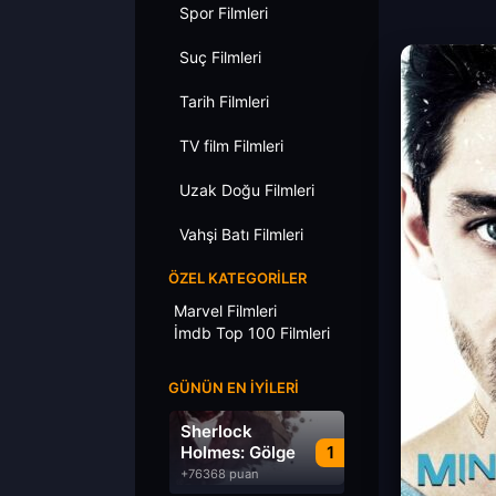
Spor Filmleri
Suç Filmleri
Tarih Filmleri
TV film Filmleri
Uzak Doğu Filmleri
Vahşi Batı Filmleri
ÖZEL KATEGORILER
Marvel Filmleri
İmdb Top 100 Filmleri
GÜNÜN EN İYILERI
Sherlock
Holmes: Gölge
1
Oyunları
+76368 puan