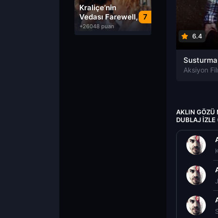
Dublaj izle
Kraliçe’nin
Vedası Farewell,
7
My Queen izle
+26048 puan
6.4
Aksiyon Fil
AKLIN GÖZÜ
DUBLAJ IZLE
S