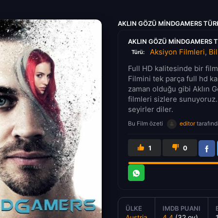
AKLIN GÖZÜ MINDGAMERS TÜRK
AKLIN GÖZÜ MINDGAMERS TÜ
Aksiyon Filmleri
,
Bi
Türü:
Full HD kalitesinde bir fi
Filmini tek parça full hd k
zaman olduğu gibi Aklın Gö
filmleri sizlere sunuyoruz.
seyirler diler.
Bu Film özeti
editor
tarafınd
1
0
ÜLKE
IMDB PUANI
Austria
4.4
(32 oy)