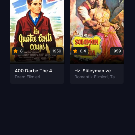
8
1959
6.4
1959
400 Darbe The 400 Blows Türkçe Dublaj izle
Hz. Süleyman ve Saba Melikesi Solomon and Sheba Tr Dublaj izle
Dram Filmleri
Romantik Filmleri
,
Tarih Filmleri