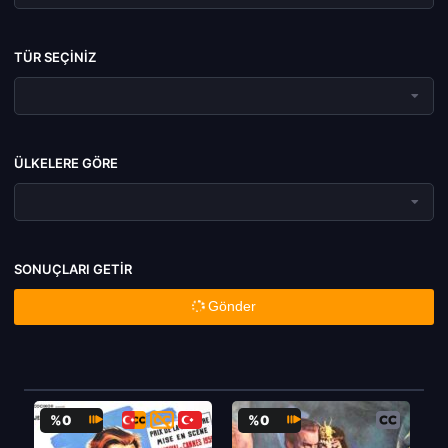
TÜR SEÇINIZ
ÜLKELERE GÖRE
SONUÇLARI GETIR
Gönder
%0
%0