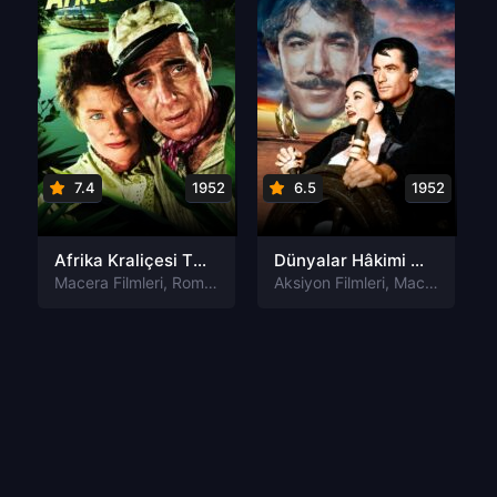
7.4
1952
6.5
1952
Afrika Kraliçesi The African Queen Türkçe Dublaj izle
Dünyalar Hâkimi The World in His Arms Tr Dublaj izle
Macera Filmleri
,
Romantik Filmleri
Aksiyon Filmleri
,
Macera Filmleri