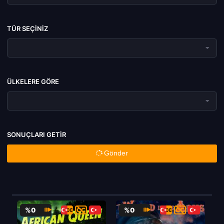
TÜR SEÇINIZ
ÜLKELERE GÖRE
SONUÇLARI GETIR
Gönder
%0
%0