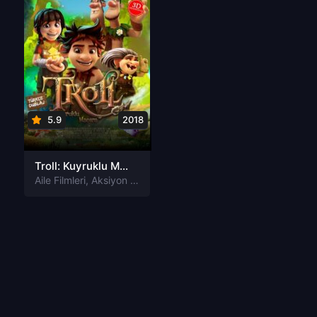
5.9
2018
Troll: Kuyruklu Macera Türkçe Dublaj izle
Aile Filmleri
,
Aksiyon Filmleri
,
Animasyon Filmleri
,
Fantastik Fil