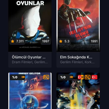
7.311
1997
5.3
1991
Ölümcül Oyunlar Funny Games Türkçe Dublaj izle
Elm Sokağında Kabus 6: Son Kabus Türkçe Dublaj izle
Dram Filmleri
,
Gerilim Filmleri
,
Korku Filmleri
Gerilim Filmleri
,
Korku Filmleri
%0
%0