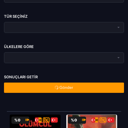
TÜR SEÇINIZ
ÜLKELERE GÖRE
SONUÇLARI GETIR
Gönder
%0
%0