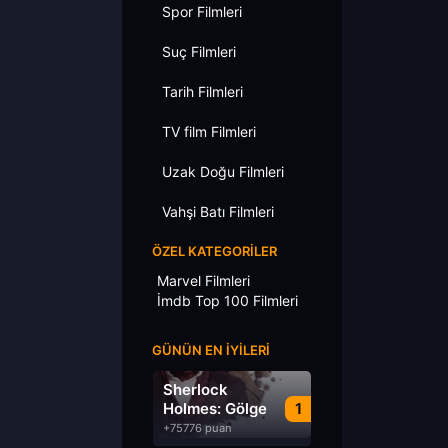
Spor Filmleri
Suç Filmleri
Tarih Filmleri
TV film Filmleri
Uzak Doğu Filmleri
Vahşi Batı Filmleri
ÖZEL KATEGORILER
Marvel Filmleri
İmdb Top 100 Filmleri
GÜNÜN EN İYILERI
Sherlock
Holmes: Gölge
1
Oyunları
+75776 puan