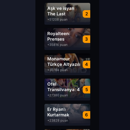
Aşk ve isyan
The Last
2
Parasido izle
+51208 puan
Royalteen:
Prenses
3
Margrethe izle
+35816 puan
Monamour
Türkçe Altyazılı
4
izle
+30784 puan
Otel
Transilvanya: 4
5
Transformanya
+27380 puan
izle
Er Ryan’ı
Kurtarmak
6
Saving Private
+23828 puan
Ryan Türkçe