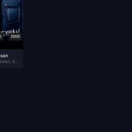
5
2005
asan
lmleri
,
Gerilim Filmleri
,
Gizem Filmleri
,
Korku Filmleri