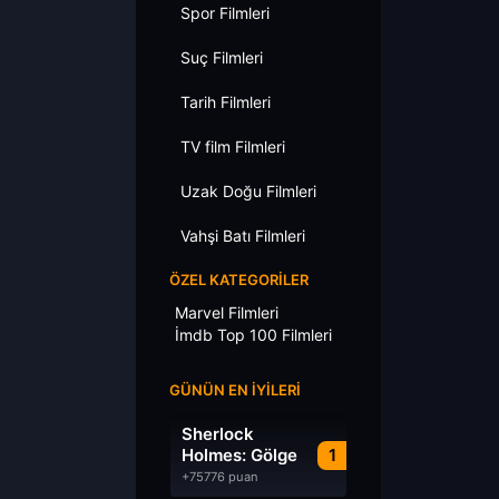
Spor Filmleri
Suç Filmleri
Tarih Filmleri
TV film Filmleri
Uzak Doğu Filmleri
Vahşi Batı Filmleri
ÖZEL KATEGORILER
Marvel Filmleri
İmdb Top 100 Filmleri
GÜNÜN EN İYILERI
Sherlock
Holmes: Gölge
1
Oyunları
+75776 puan