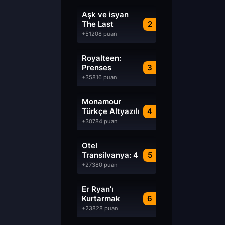
Aşk ve isyan
The Last
2
Parasido izle
+51208 puan
Royalteen:
Prenses
3
Margrethe izle
+35816 puan
Monamour
Türkçe Altyazılı
4
izle
+30784 puan
Otel
Transilvanya: 4
5
Transformanya
+27380 puan
izle
Er Ryan’ı
Kurtarmak
6
Saving Private
+23828 puan
Ryan Türkçe