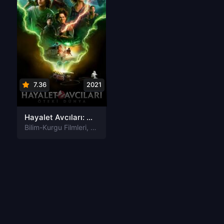
7.36
2021
Hayalet Avcıları: Öteki Dünya Türkçe Dublaj izle
Bilim-Kurgu Filmleri
,
Fantastik Filmleri
,
Komedi Filmleri
,
Macera