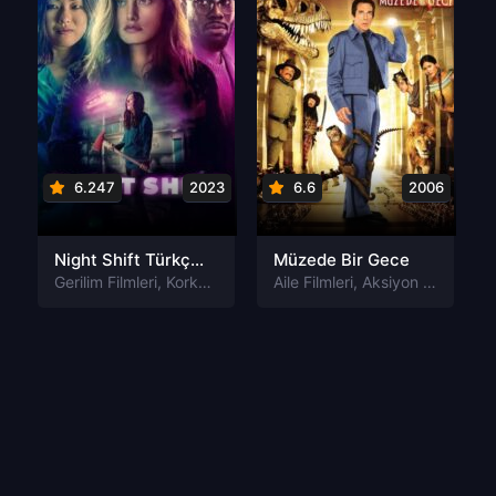
6.247
2023
6.6
2006
Night Shift Türkçe Altyazılı izle
Müzede Bir Gece
Gerilim Filmleri
,
Korku Filmleri
Aile Filmleri
,
Aksiyon Filmleri
,
Fa