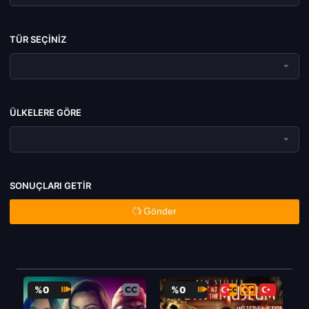
TÜR SEÇINIZ
ÜLKELERE GÖRE
SONUÇLARI GETIR
Gönder
%0
%0