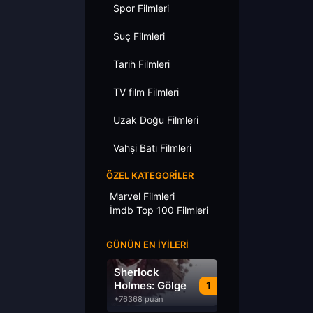
Spor Filmleri
Suç Filmleri
Tarih Filmleri
TV film Filmleri
Uzak Doğu Filmleri
Vahşi Batı Filmleri
ÖZEL KATEGORILER
Marvel Filmleri
İmdb Top 100 Filmleri
GÜNÜN EN İYILERI
Sherlock
Holmes: Gölge
1
Oyunları
+76368 puan