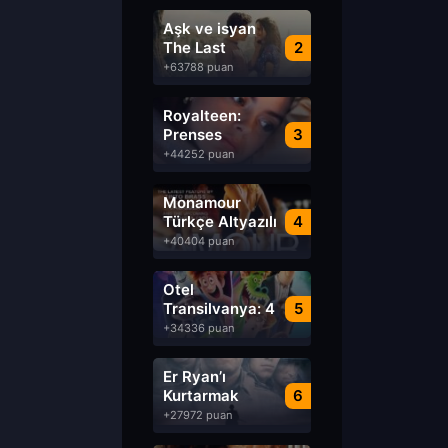
Aşk ve isyan
The Last
2
Parasido izle
+63788 puan
Royalteen:
Prenses
3
Margrethe izle
+44252 puan
Monamour
Türkçe Altyazılı
4
izle
+40404 puan
Otel
Transilvanya: 4
5
Transformanya
+34336 puan
izle
Er Ryan’ı
Kurtarmak
6
Saving Private
+27972 puan
Ryan Türkçe