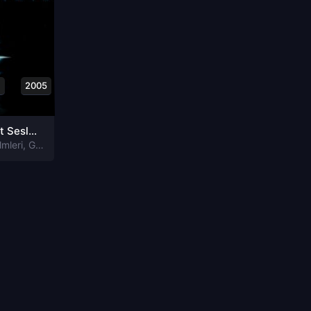
1
2005
Hayalet Sesler White Noise Tr Dublaj izle
lmleri
,
Gerilim Filmleri
,
Korku Filmleri