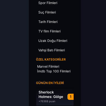
Spor Filmleri
Suç Filmleri
Tarih Filmleri
TV film Filmleri
Uzak Doğu Filmleri
Vahşi Batı Filmleri
ÖZEL KATEGORILER
Marvel Filmleri
İmdb Top 100 Filmleri
GÜNÜN EN İYILERI
Sherlock
Holmes: Gölge
1
Oyunları
+76368 puan