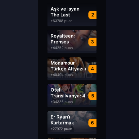
Aşk ve isyan
The Last
2
Parasido izle
+63788 puan
Royalteen:
Prenses
3
Margrethe izle
+44252 puan
Monamour
Türkçe Altyazılı
4
izle
+40404 puan
Otel
Transilvanya: 4
5
Transformanya
+34336 puan
izle
Er Ryan’ı
Kurtarmak
6
Saving Private
+27972 puan
Ryan Türkçe