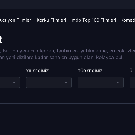
Aksiyon Filmleri
Korku Filmleri
İmdb Top 100 Filmleri
Komedi
t
a, Bul. En yeni Filmlerden, tarihin en iyi filmlerine, en çok izl
 en yeni dizilere kadar sana en uygun olanı kolayca bul.
YIL SEÇINIZ
TÜR SEÇINIZ
ÜL