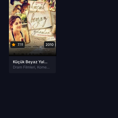
7.11
2010
Küçük Beyaz Yalanlar Little White Lies Tr Dublaj izle
Dram Filmleri
,
Komedi Filmleri