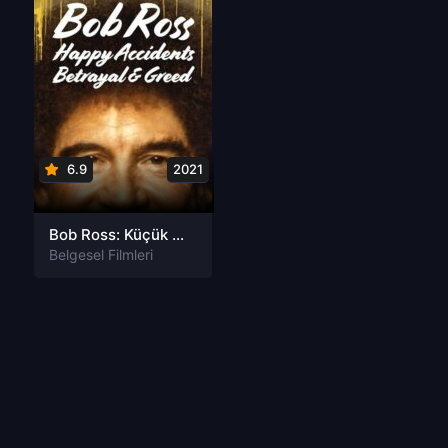
6.9
2021
Bob Ross: Küçük Mutlu Ağaçların Arasında Gizlenen İhanet ve Hırs izle
Belgesel Filmleri