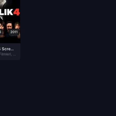
6
2011
Çığlık 4 Scream 4 Türkçe Dublaj izle
Filmleri
,
Gizem Filmleri
,
Korku Filmleri