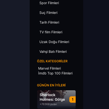
Spor Filmleri
Suç Filmleri
Tarih Filmleri
TV film Filmleri
Uzak Doğu Filmleri
Vahşi Batı Filmleri
ÖZEL KATEGORILER
Marvel Filmleri
İmdb Top 100 Filmleri
GÜNÜN EN İYILERI
Sherlock
Holmes: Gölge
1
Oyunları
+76368 puan