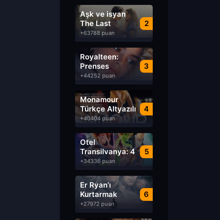
Aşk ve isyan
The Last
2
Parasido izle
+63788 puan
Royalteen:
Prenses
3
Margrethe izle
+44252 puan
Monamour
Türkçe Altyazılı
4
izle
+40404 puan
Otel
Transilvanya: 4
5
Transformanya
+34336 puan
izle
Er Ryan’ı
Kurtarmak
6
Saving Private
+27972 puan
Ryan Türkçe