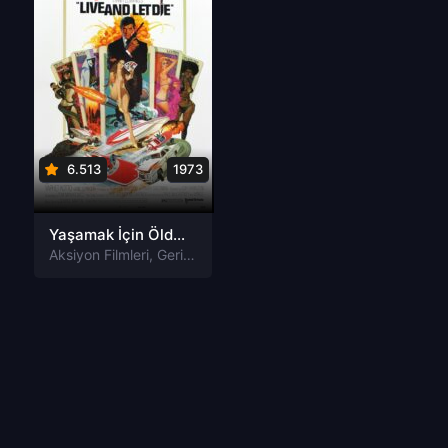
6.513
1973
Yaşamak İçin Öldür Live and Let Die Tr Dublaj izle
Aksiyon Filmleri
,
Gerilim Filmleri
,
Macera Filmleri