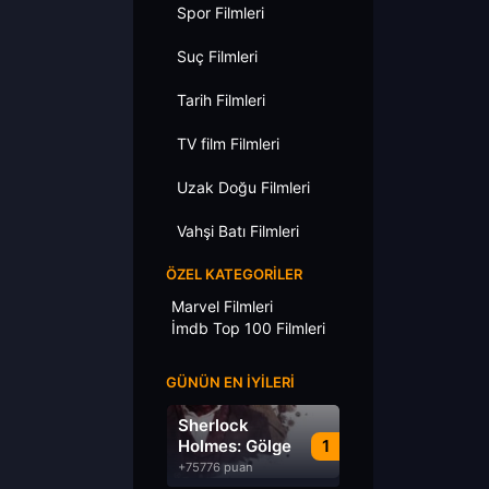
Spor Filmleri
Suç Filmleri
Tarih Filmleri
TV film Filmleri
Uzak Doğu Filmleri
Vahşi Batı Filmleri
ÖZEL KATEGORILER
Marvel Filmleri
İmdb Top 100 Filmleri
GÜNÜN EN İYILERI
Sherlock
Holmes: Gölge
1
Oyunları
+75776 puan