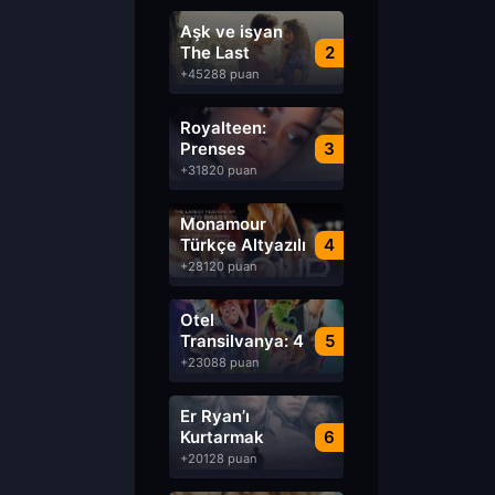
Aşk ve isyan
The Last
2
Parasido izle
+45288 puan
Royalteen:
Prenses
3
Margrethe izle
+31820 puan
Monamour
Türkçe Altyazılı
4
izle
+28120 puan
Otel
Transilvanya: 4
5
Transformanya
+23088 puan
izle
Er Ryan’ı
Kurtarmak
6
Saving Private
+20128 puan
Ryan Türkçe