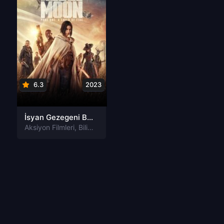
6.3
2023
İsyan Gezegeni Birinci Bölüm Ateşin Çocuğu Rebel Moon Tr Dublaj izle
Aksiyon Filmleri
,
Bilim-Kurgu Filmleri
,
Dram Filmleri
,
Savaş Film