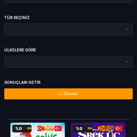
TÜR SEÇINIZ
ÜLKELERE GÖRE
SONUÇLARI GETIR
Gönder
%0
%0