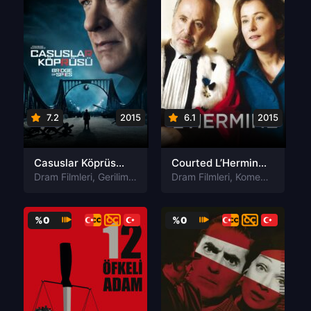
7.2
2015
6.1
2015
Casuslar Köprüsü Bridge of Spies Türkçe Dublaj izle
Courted L’Hermine Türkçe Dublaj izle
Dram Filmleri
,
Gerilim Filmleri
Dram Filmleri
,
Komedi Filmleri
,
%0
%0