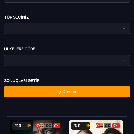
TÜR SEÇINIZ
ÜLKELERE GÖRE
SONUÇLARI GETIR
Gönder
%0
%0