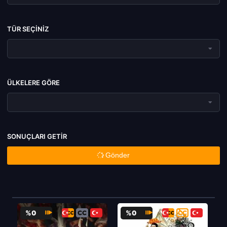
TÜR SEÇINIZ
ÜLKELERE GÖRE
SONUÇLARI GETIR
Gönder
%0
%0