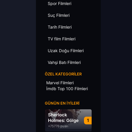
Spor Filmleri
Suç Filmleri
Tarih Filmleri
TV film Filmleri
Uzak Doğu Filmleri
Vahşi Batı Filmleri
ÖZEL KATEGORILER
Marvel Filmleri
İmdb Top 100 Filmleri
GÜNÜN EN İYILERI
Sherlock
Holmes: Gölge
1
Oyunları
+75776 puan