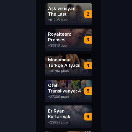
Aşk ve isyan
The Last
2
Parasido izle
+51208 puan
Royalteen:
Prenses
3
Margrethe izle
+35816 puan
Monamour
Türkçe Altyazılı
4
izle
+30784 puan
Otel
Transilvanya: 4
5
Transformanya
+27380 puan
izle
Er Ryan’ı
Kurtarmak
6
Saving Private
+23828 puan
Ryan Türkçe