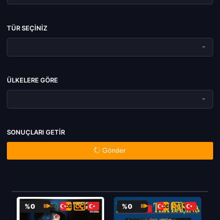
TÜR SEÇINIZ
ÜLKELERE GÖRE
SONUÇLARI GETIR
Gönder
%0
%0