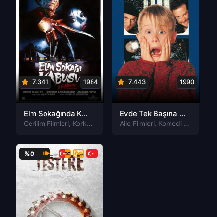
7.341
1984
7.443
1990
Elm Sokağında Kâbus A Nightmare on Elm Street Tr Dublaj izle
Evde Tek Başına Home Alone Türkçe Dublaj izle
Gerilim Filmleri
,
Korku Filmleri
,
Suç Filmleri
Aile Filmleri
,
Komedi Filmleri
%0