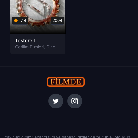
7.4
2004
Testere 1
Gerilim Filmleri
,
Gizem Filmleri
,
Korku Filmleri
,
Suç Filmleri
Yayınladığımız yabancı film ve yabancı diziler de telif ihlali olduğunu