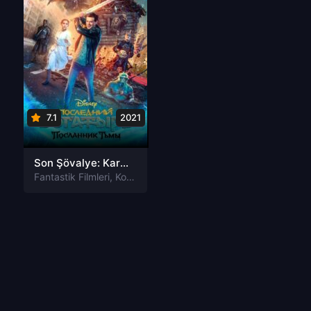
7.1
2021
Son Şövalye: Karanlığın Elçisi Türkçe Dublaj izle
Fantastik Filmleri
,
Komedi Filmleri
,
Macera Filmleri