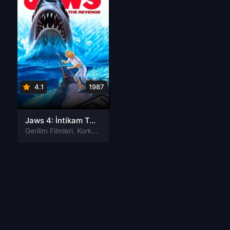
4.1
1987
Jaws 4: İntikam Türkçe Dublaj izle
Gerilim Filmleri
,
Korku Filmleri
,
Macera Filmleri