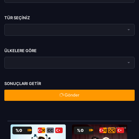
TÜR SEÇINIZ
ÜLKELERE GÖRE
SONUÇLARI GETIR
Gönder
%0
%0