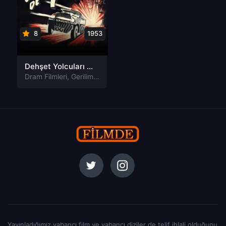
8
1953
Dehşet Yolcuları The Wages of Fear Tr Dublaj izle
Dram Filmleri
,
Gerilim Filmleri
,
Macera Filmleri
Yayınladığımız yabancı film ve yabancı diziler de telif ihlali olduğunu