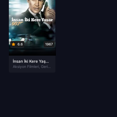
6.6
1967
İnsan İki Kere Yaşar You Only Live Twice Tr Dublaj izle
Aksiyon Filmleri
,
Gerilim Filmleri
,
Macera Filmleri