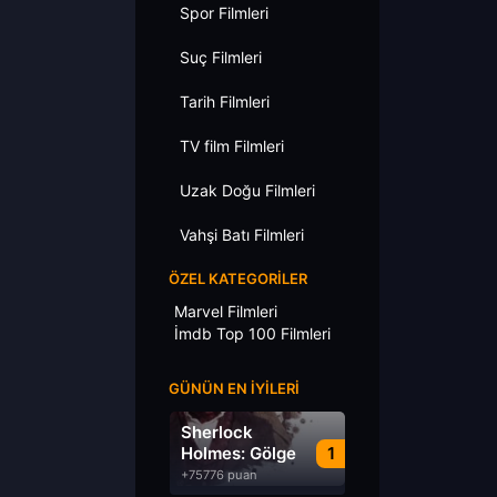
Spor Filmleri
Suç Filmleri
Tarih Filmleri
TV film Filmleri
Uzak Doğu Filmleri
Vahşi Batı Filmleri
ÖZEL KATEGORILER
Marvel Filmleri
İmdb Top 100 Filmleri
GÜNÜN EN İYILERI
Sherlock
Holmes: Gölge
1
Oyunları
+75776 puan