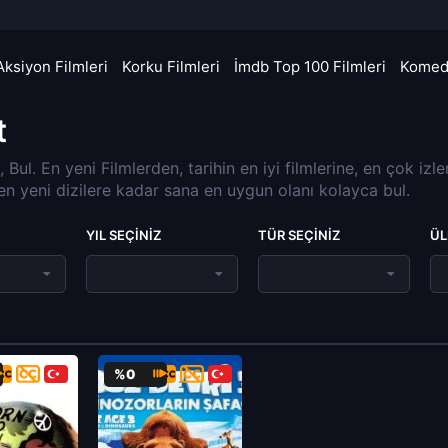
Aksiyon Filmleri
Korku Filmleri
İmdb Top 100 Filmleri
Komedi
t
a, Bul. En yeni Filmlerden, tarihin en iyi filmlerine, en çok izl
 en yeni dizilere kadar sana en uygun olanı kolayca bul.
YIL SEÇINIZ
TÜR SEÇINIZ
ÜL
%0