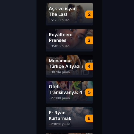
Aşk ve isyan
The Last
2
Parasido izle
+51208 puan
Royalteen:
Prenses
3
Margrethe izle
+35816 puan
Monamour
Türkçe Altyazılı
4
izle
+30784 puan
Otel
Transilvanya: 4
5
Transformanya
+27380 puan
izle
Er Ryan’ı
Kurtarmak
6
Saving Private
+23828 puan
Ryan Türkçe