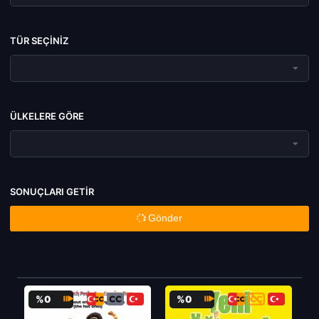
TÜR SEÇINIZ
ÜLKELERE GÖRE
SONUÇLARI GETIR
Gönder
%0
%0