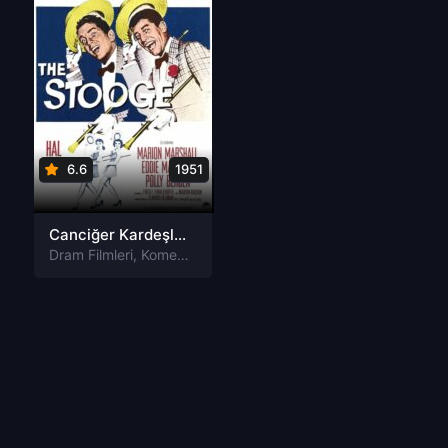
6.6
1951
Canciğer Kardeşler Sahnede The Stooge Tr Dublaj izle
Dram Filmleri
,
Komedi Filmleri
,
Müzik Filmleri
,
Romantik Filmler